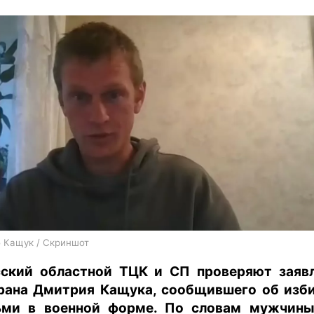
харьков
архив
gambling
 Кащук / Скриншот
ский областной ТЦК и СП проверяют заяв
рана Дмитрия Кащука, сообщившего об изб
ми в военной форме. По словам мужчины