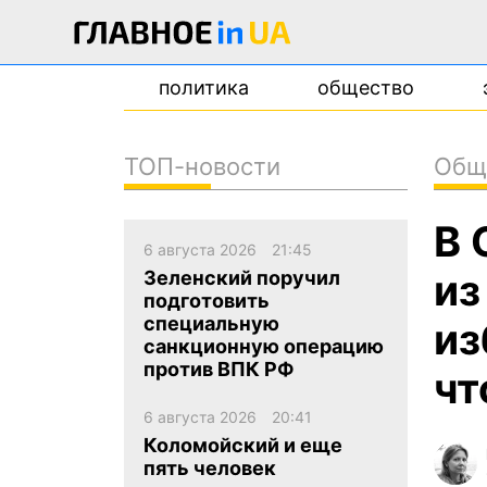
политика
общество
ТОП-новости
Общ
новости
В 
о проекте
6 августа 2026
21:45
контакты
из
Зеленский поручил
подготовить
специальную
из
санкционную операцию
против ВПК РФ
чт
6 августа 2026
20:41
Коломойский и еще
пять человек