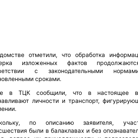
домстве отметили, что обработка информа
верка изложенных фактов продолжают
тветствии с законодательными норма
новленными сроками.
же в ТЦК сообщили, что в настоящее в
навливают личности и транспорт, фигурирую
лении.
скольку, по описанию заявителя, участ
сшествия были в балаклавах и без опознавате