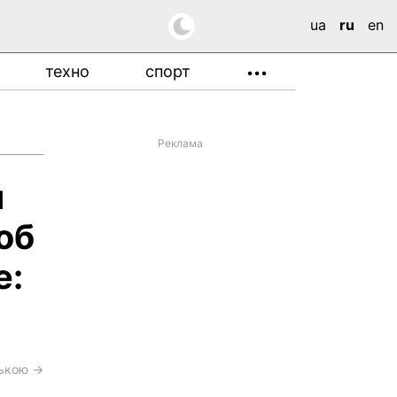
ua
ru
en
техно
спорт
•••
Реклама
й
об
е:
ською →