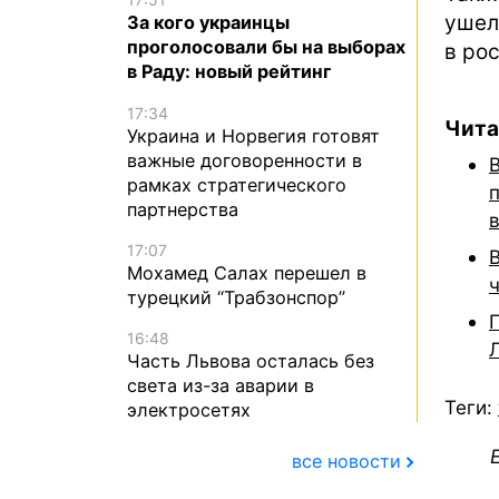
ушел
За кого украинцы
проголосовали бы на выборах
в ро
в Раду: новый рейтинг
17:34
Чита
Украина и Норвегия готовят
важные договоренности в
рамках стратегического
партнерства
17:07
Мохамед Салах перешел в
турецкий “Трабзонспор”
16:48
Часть Львова осталась без
света из-за аварии в
Теги:
электросетях
все новости