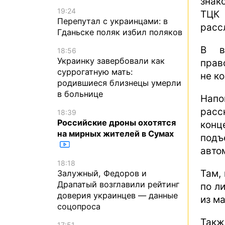
знак
19:24
ТЦК
Перепутал с украинцами: в
расс
Гданьске поляк избил поляков
В в
18:56
Украинку завербовали как
прав
суррогатную мать:
не к
родившиеся близнецы умерли
в больнице
Напо
расс
18:39
Российские дроны охотятся
конц
на мирных жителей в Сумах
подъ
авто
18:18
Там,
Залужный, Федоров и
Драпатый возглавили рейтинг
по ли
доверия украинцев — данные
из м
соцопроса
Такж
17:51