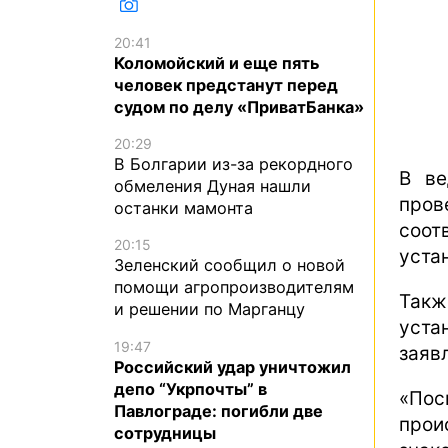
20:41
Коломойский и еще пять
человек предстанут перед
судом по делу «ПриватБанка»
20:29
В Болгарии из-за рекордного
В ве
обмеления Дуная нашли
про
останки мамонта
соо
20:15
уста
Зеленский сообщил о новой
помощи агропроизводителям
Так
и решении по Марганцу
уста
19:47
заяв
Российский удар уничтожил
депо “Укрпочты” в
«По
Павлограде: погибли две
прои
сотрудницы