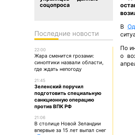
оста
соцопроса
вози
В
Од
Последние новости
ситу
По и
22:00
о во
Жара сменится грозами:
синоптики назвали области,
апре
где ждать непогоду
21:45
Зеленский поручил
подготовить специальную
санкционную операцию
против ВПК РФ
21:06
В столице Новой Зеландии
впервые за 15 лет выпал снег