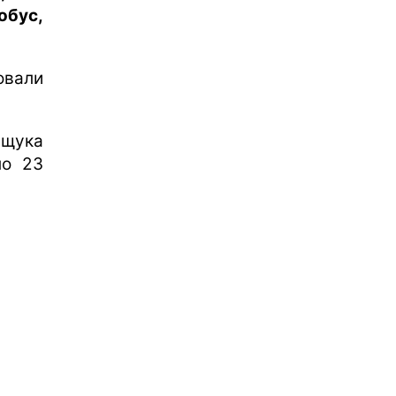
обус,
овали
ащука
ло 23