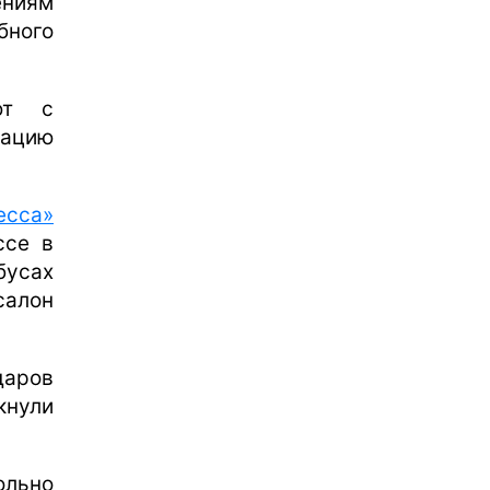
ениям
ного
ют с
мацию
есса»
ссе в
бусах
салон
даров
лкнули
ольно