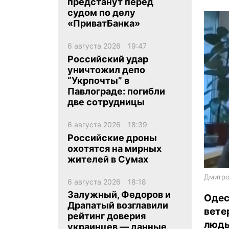
предстанут перед
судом по делу
«ПриватБанка»
6 августа 2026
19:47
Российский удар
уничтожил депо
ua
ru
en
“Укрпочты” в
Павлограде: погибли
две сотрудницы
6 августа 2026
18:39
Российские дроны
охотятся на мирных
жителей в Сумах
Дмитро
6 августа 2026
18:18
Залужный, Федоров и
Одес
Драпатый возглавили
вете
рейтинг доверия
людь
украинцев — данные