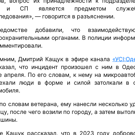
ов, вопрос их принадлежности к подраздел
 и СП является предметом служеб
ледования», — говорится в разъяснении.
едомстве добавили, что взаимодейству
оохранительными органами. В полиции инфор
омментировали.
мним, Дмитрий Кащук в эфире канала
«УСІ:Од
казал, что инцидент произошел с ним в Оде
е апреля. По его словам, к нему на микроавто
ехали люди в форме и силой затолкали в 
мобиля.
 по словам ветерана, ему нанесли несколько у
цу, после чего возили по городу, а затем выто
ашины.
е Кащук рассказал, что в 2023 году добров