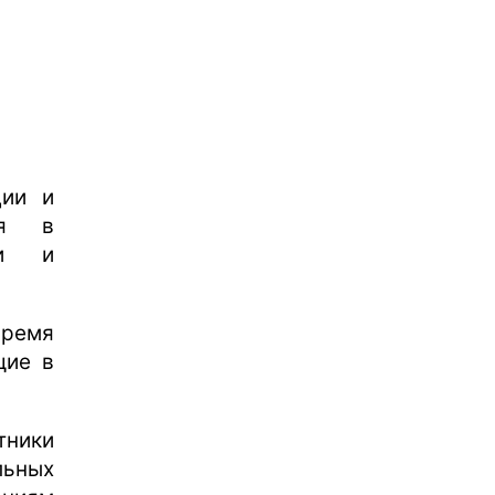
ции и
ся в
ми и
ремя
щие в
ники
льных