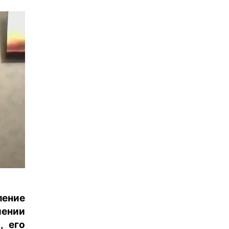
ление
иении
, его