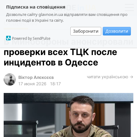
Підписка на сповіщення
Дозвольте сайту glavnoe.in.ua відправляти вам сповіщення про
головні події в Україні та світу.
Общество
новости
политика
Заборонити
Дозволити
о проекте
общество
Powered by SendPulse
В Минобороны анонсировали
контакты
экономика
проверки всех ТЦК после
происшествия
инцидентов в Одессе
криминал
техно
читати українською →
Віктор Алєксєєв
17 июня 2026
18:17
спорт
лонгриды
харьков
архив
gambling