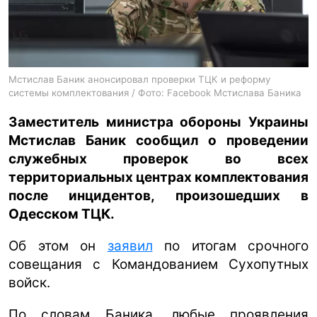
ua
ru
en
Мстислав Баник анонсировал проверки ТЦК и реформу
системы комплектования / Фото: Facebook Мстислава Баника
Заместитель министра обороны Украины
Мстислав Баник сообщил о проведении
служебных проверок во всех
территориальных центрах комплектования
после инцидентов, произошедших в
Одесском ТЦК.
Об этом он
заявил
по итогам срочного
совещания с Командованием Сухопутных
войск.
По словам Баника, любые проявления