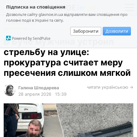
Підписка на сповіщення
Дозвольте сайту glavnoe.in.ua відправляти вам сповіщення про
головні події в Україні та світу.
Криминал
новости
политика
Заборонити
Дозволити
о проекте
общество
Powered by SendPulse
В Буче мужчина устроил
контакты
экономика
стрельбу на улице:
происшествия
прокуратура считает меру
криминал
пресечения слишком мягкой
техно
читати українською →
спорт
Галина Шподарева
28 апреля 2026
15:39
лонгриды
харьков
архив
gambling