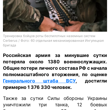
ua
ru
en
Тренировка бойцов роты беспилотных наземных систем
Cerberus / Фото: 60 отдельная механизированная Ингулецкая
бригада
Российская армия за минувшие сутки
потеряла около 1380 военнослужащих.
Общие потери личного состава РФ с начала
полномасштабного вторжения, по оценке
Генерального штаба ВСУ
, достигли
примерно 1 376 330 человек.
Также за сутки Силы обороны Украины
уничтожили три танка, 12 боевых