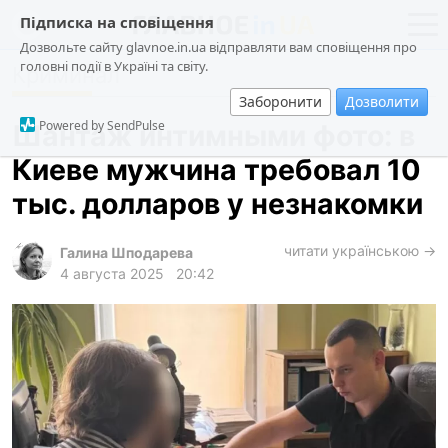
Підписка на сповіщення
Дозвольте сайту glavnoe.in.ua відправляти вам сповіщення про
головні події в Україні та світу.
Криминал
новости
политика
Заборонити
Дозволити
о проекте
общество
Powered by SendPulse
Шантаж интимными фото: в
контакты
экономика
Киеве мужчина требовал 10
происшествия
тыс. долларов у незнакомки
криминал
техно
читати українською →
Галина Шподарева
4 августа 2025
20:42
спорт
лонгриды
харьков
архив
gambling