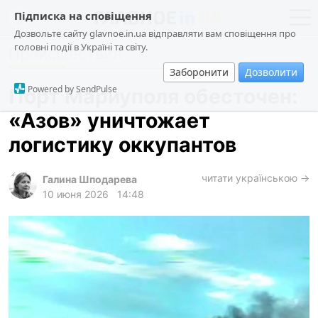
Підписка на сповіщення
Дозвольте сайту glavnoe.in.ua відправляти вам сповіщення про
головні події в Україні та світу.
Происшествия
новости
политика
Заборонити
Дозволити
о проекте
общество
Powered by SendPulse
Порт Мариуполя обесточен:
контакты
экономика
«Азов» уничтожает
происшествия
логистику оккупантов
криминал
техно
читати українською →
Галина Шподарева
10 июня 2026
14:48
спорт
лонгриды
харьков
архив
gambling