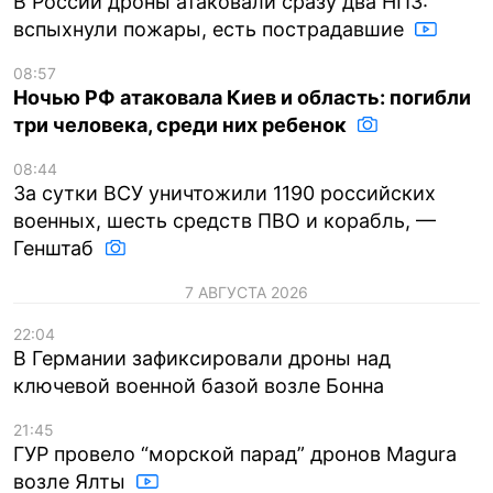
В России дроны атаковали сразу два НПЗ:
вспыхнули пожары, есть пострадавшие
08:57
Ночью РФ атаковала Киев и область: погибли
три человека, среди них ребенок
08:44
За сутки ВСУ уничтожили 1190 российских
военных, шесть средств ПВО и корабль, —
Генштаб
7 АВГУСТА 2026
22:04
В Германии зафиксировали дроны над
ключевой военной базой возле Бонна
21:45
ГУР провело “морской парад” дронов Magura
возле Ялты