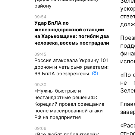
Зеле
району
уск
отве
09:54
Удар БпЛА по
долж
железнодорожной станции
на Харьковщине: погибли два
През
человека, восемь пострадали
подд
фина
09:45
Россия атаковала Украину 101
испо
дроном и четырьмя ракетами:
66 БпЛА обезврежены
«По 
не 
09:30
Зеле
«Нужны быстрые и
нестандартные решения»:
Глав
Корецкий провел совещание
после массированной атаки
заве
РФ на предприятия
«Рас
09:06
отно
«Все любят победителей»: