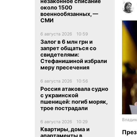
незаконное списание
около 1500
военнообязанных, —
СМИ
6 августа 2026
10:59
Залог в 6 млн грн и
ua
ru
en
запрет общаться со
свидетелями:
Стефанишиной избрали
меру пресечения
6 августа 2026
10:56
Россия атаковала судно
с украинской
пшеницей: погиб моряк,
трое пострадали
Владими
6 августа 2026
10:29
Квартиры, дома и
През
апартаменты в