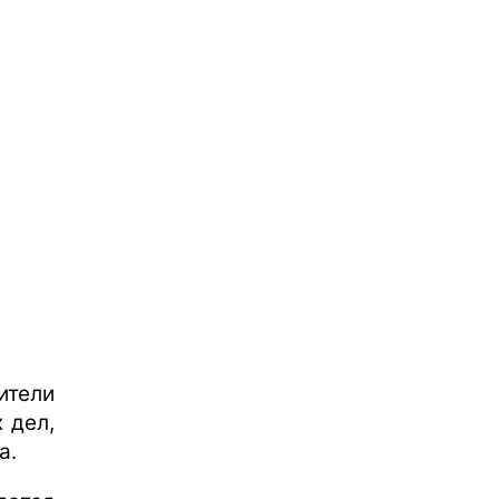
тели
 дел,
а.