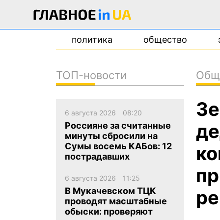
политика
общество
ТОП-новости
Общ
новости
Зе
о проекте
6 августа 2026
08:20
контакты
де
Россияне за считанные
минуты сбросили на
Сумы восемь КАБов: 12
ко
пострадавших
пр
6 августа 2026
11:25
В Мукачевском ТЦК
р
проводят масштабные
обыски: проверяют