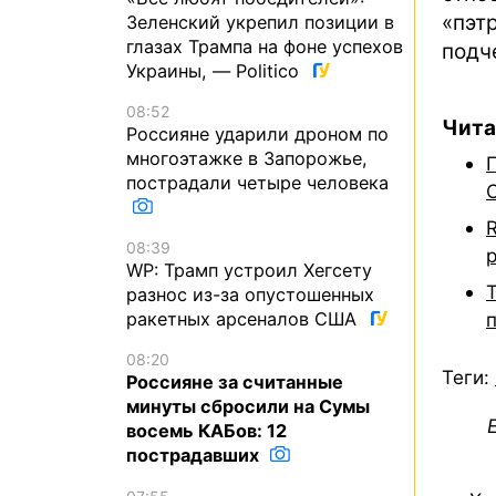
«пэт
Зеленский укрепил позиции в
глазах Трампа на фоне успехов
подч
Украины, — Politico
08:52
Чита
Россияне ударили дроном по
многоэтажке в Запорожье,
пострадали четыре человека
08:39
WP: Трамп устроил Хегсету
разнос из-за опустошенных
п
ракетных арсеналов США
08:20
Теги:
Россияне за считанные
минуты сбросили на Сумы
восемь КАБов: 12
пострадавших