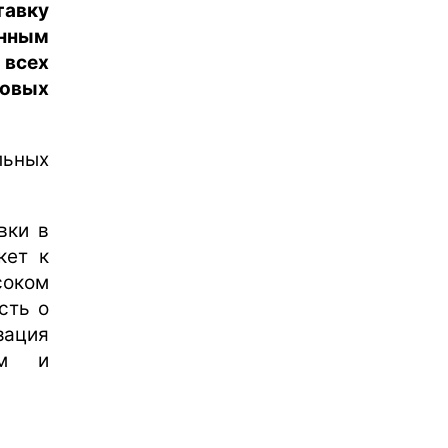
тавку
енным
 всех
овых
льных
вки в
кет к
оком
сть о
зация
ом и