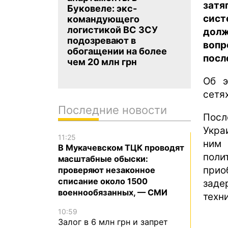
затя
Буковеле: экс-
сист
командующего
логистикой ВС ЗСУ
долж
подозревают в
воп
обогащении на более
посл
чем 20 млн грн
Об 
сетя
Последние новости
Посл
Укра
11:25
ним
В Мукачевском ТЦК проводят
поли
масштабные обыски:
прио
проверяют незаконное
списание около 1500
зад
военнообязанных, — СМИ
техн
10:59
Залог в 6 млн грн и запрет