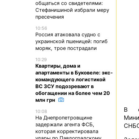
общаться со свидетелями:
Стефанишиной избрали меру
пресечения
10:56
Россия атаковала судно с
украинской пшеницей: погиб
моряк, трое пострадали
10:29
Квартиры, дома и
апартаменты в Буковеле: экс-
командующего логистикой
ВС ЗСУ подозревают в
обогащении на более чем 20
млн грн
В с
10:08
Мини
На Днепропетровщине
задержали агента ФСБ,
СНБО
которая корректировала
удары по Павлоградскому