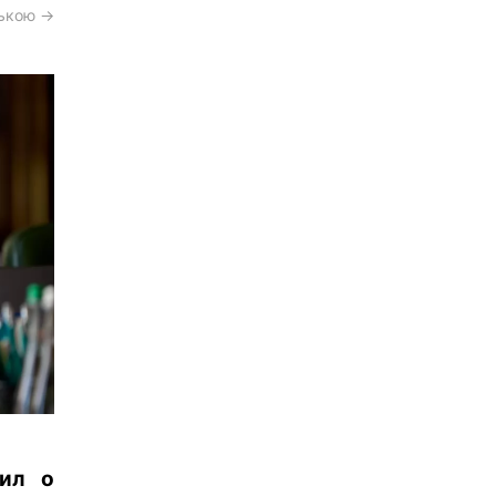
ською →
вил о