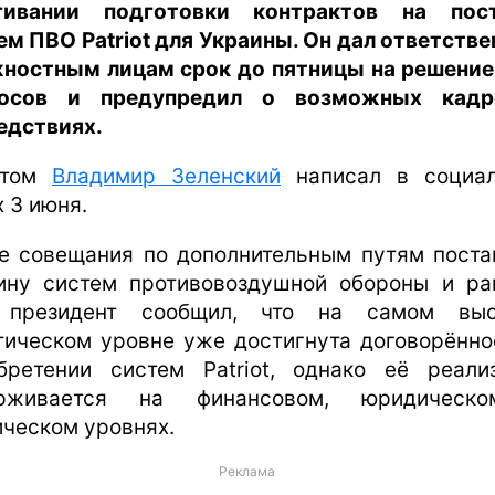
гивании подготовки контрактов на пос
ем ПВО Patriot для Украины. Он дал ответств
ностным лицам срок до пятницы на решение
росов и предупредил о возможных кадр
едствиях.
этом
Владимир Зеленский
написал в социа
х 3 июня.
е совещания по дополнительным путям поста
ину систем противовоздушной обороны и ра
 президент сообщил, что на самом выс
тическом уровне уже достигнута договорённо
бретении систем Patriot, однако её реали
ерживается на финансовом, юридическ
ическом уровнях.
Реклама