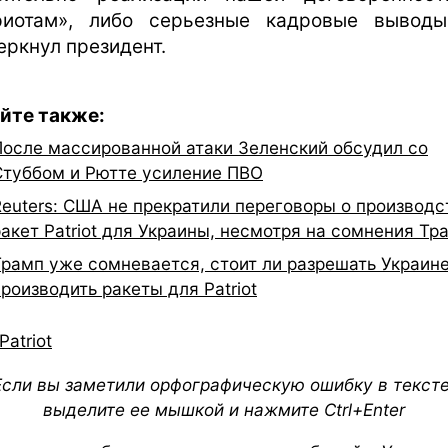
риотам», либо серьезные кадровые вывод
еркнул президент.
йте также:
После массированной атаки Зеленский обсудил со
Стуббом и Рютте усиление ПВО
Reuters: США не прекратили переговоры о производс
ракет Patriot для Украины, несмотря на сомнения Тр
Трамп уже сомневается, стоит ли разрешать Украин
роизводить ракеты для Patriot
Patriot
Если вы заметили орфографическую ошибку в тексте
выделите ее мышкой и нажмите Ctrl+Enter