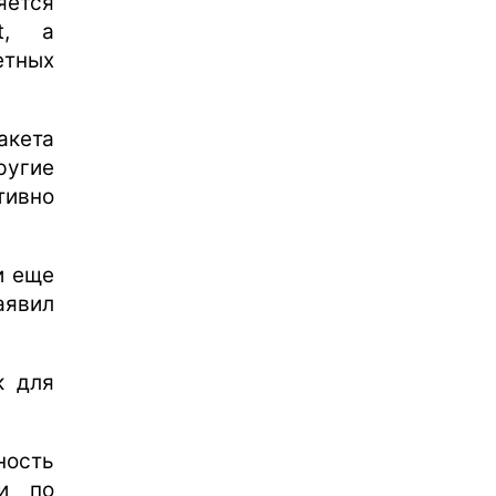
яется
t, а
етных
акета
ругие
тивно
и еще
явил
к для
ность
ти по