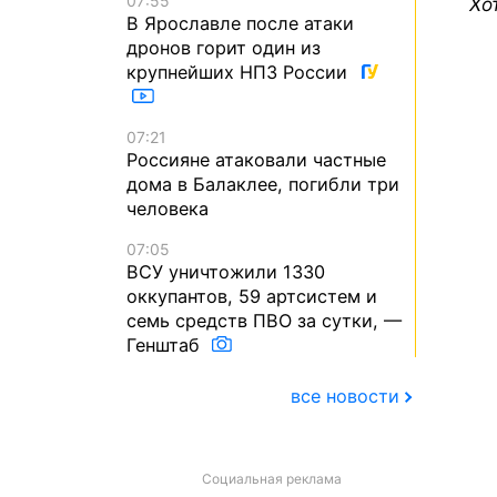
07:55
Хо
В Ярославле после атаки
дронов горит один из
крупнейших НПЗ России
07:21
Россияне атаковали частные
дома в Балаклее, погибли три
человека
07:05
ВСУ уничтожили 1330
оккупантов, 59 артсистем и
семь средств ПВО за сутки, —
Генштаб
все новости
Социальная реклама