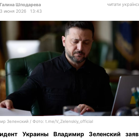
харьков
читати україн
Галина Шподарева
3 июня 2026
13:43
архив
gambling
р Зеленский / Фото: t.me/V_Zelenskiy_official
идент Украины Владимир Зеленский зая