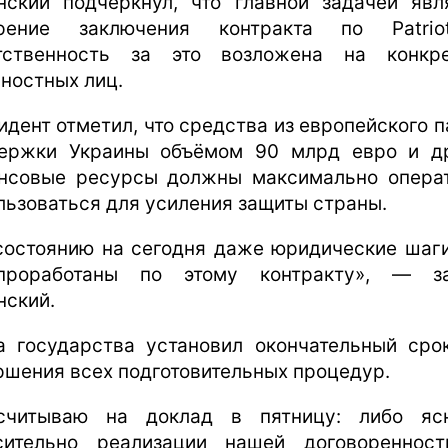
нский подчеркнул, что главной задачей явл
орение заключения контракта по Patrio
тственность за это возложена на конкр
ностных лиц.
идент отметил, что средства из европейского п
ержки Украины объёмом 90 млрд евро и д
нсовые ресурсы должны максимально опера
льзоваться для усиления защиты страны.
состоянию на сегодня даже юридические шаг
проработаны по этому контракту», — за
нский.
а государства установил окончательный сро
ршения всех подготовительных процедур.
считываю на доклад в пятницу: либо яс
сительно реализации нашей договореннос