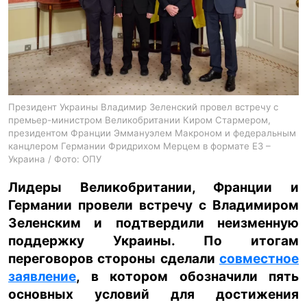
ua
ru
en
Президент Украины Владимир Зеленский провел встречу с
премьер-министром Великобритании Киром Стармером,
президентом Франции Эммануэлем Макроном и федеральным
канцлером Германии Фридрихом Мерцем в формате Е3 –
Украина / Фото: ОПУ
Лидеры Великобритании, Франции и
Германии провели встречу с Владимиром
Зеленским и подтвердили неизменную
поддержку Украины. По итогам
переговоров стороны сделали
совместное
заявление
, в котором обозначили пять
основных условий для достижения