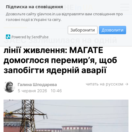
Підписка на сповіщення
Дозвольте сайту glavnoe.in.ua відправляти вам сповіщення про
головні події в Україні та світу.
Суспільство
новини
політика
Заборонити
Дозволити
про проєкт
суспільство
Powered by SendPulse
ЗАЕС залишилася на одній
контакти
економіка
лінії живлення: МАГАТЕ
події
домоглося перемир’я, щоб
кримінал
запобігти ядерній аварії
техно
читать на русском →
спорт
Галина Шподарева
5 червня 2026
10:46
лонгріди
харків
архів
gambling