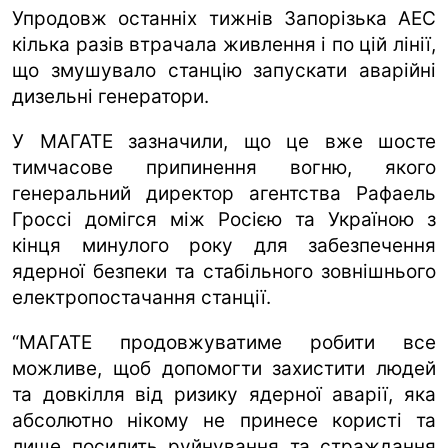
Упродовж останніх тижнів Запорізька АЕС
кілька разів втрачала живлення і по цій лінії,
що змушувало станцію запускати аварійні
дизельні генератори.
У МАГАТЕ зазначили, що це вже шосте
тимчасове припинення вогню, якого
генеральний директор агентства Рафаель
Гроссі домігся між Росією та Україною з
кінця минулого року для забезпечення
ядерної безпеки та стабільного зовнішнього
електропостачання станції.
“МАГАТЕ продовжуватиме робити все
можливе, щоб допомогти захистити людей
та довкілля від ризику ядерної аварії, яка
абсолютно нікому не принесе користі та
лише посилить руйнування та страждання