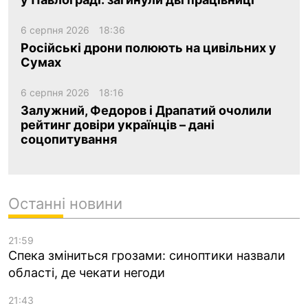
6 серпня 2026
18:36
Російські дрони полюють на цивільних у
Сумах
6 серпня 2026
18:16
Залужний, Федоров і Драпатий очолили
рейтинг довіри українців – дані
соцопитування
Останні новини
21:59
Спека зміниться грозами: синоптики назвали
області, де чекати негоди
21:43