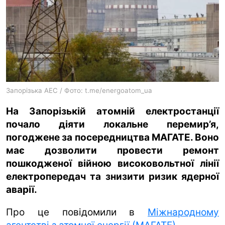
ua
ru
en
Запорізька АЕС / Фото: t.me/energoatom_ua
На Запорізькій атомній електростанції
почало діяти локальне перемир’я,
погоджене за посередництва МАГАТЕ. Воно
має дозволити провести ремонт
пошкодженої війною високовольтної лінії
електропередач та знизити ризик ядерної
аварії.
Про це повідомили в
Міжнародному