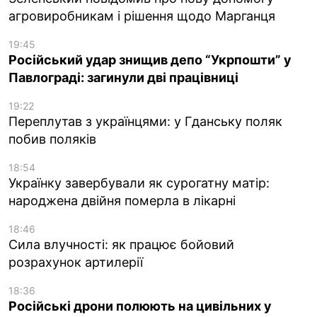
агровиробникам і рішення щодо Марганця
19:45
Російський удар знищив депо “Укрпошти” у
Павлограді: загинули дві працівниці
19:22
Переплутав з українцями: у Гданську поляк
побив поляків
18:54
Українку завербували як сурогатну матір:
народжена двійня померла в лікарні
18:46
Сила влучності: як працює бойовий
розрахунок артилерії
18:36
Російські дрони полюють на цивільних у