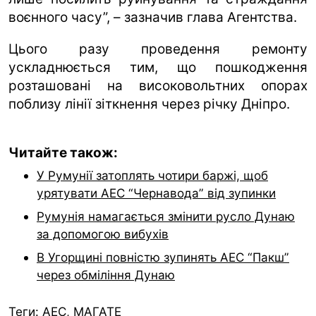
воєнного часу”, – зазначив глава Агентства.
Цього разу проведення ремонту
ускладнюється тим, що пошкодження
розташовані на високовольтних опорах
поблизу лінії зіткнення через річку Дніпро.
Читайте також:
У Румунії затоплять чотири баржі, щоб
урятувати АЕС “Чернавода” від зупинки
Румунія намагається змінити русло Дунаю
за допомогою вибухів
В Угорщині повністю зупинять АЕС “Пакш”
через обміління Дунаю
Теги:
АЕС
,
МАГАТЕ