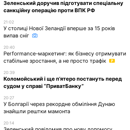
Зеленський доручив підготувати спеціальну
санкційну операцію проти ВПК РФ
21:02
У столиці Нової Зеландії вперше за 15 років
випав сніг
20:40
Performance-маркетинг: як бізнесу отримувати
стабільне зростання, а не просто трафік
20:39
Коломойський і ще п’ятеро постануть перед
судом у справі “ПриватБанку”
20:27
У Болгарії через рекордне обміління Дунаю
знайшли рештки мамонта
20:14
Зеленський повідомив про нову допомогу