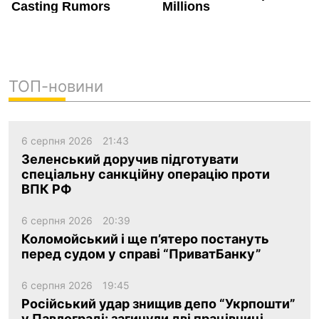
ТОП-новини
6 серпня 2026
21:43
Зеленський доручив підготувати
спеціальну санкційну операцію проти
ВПК РФ
6 серпня 2026
20:39
Коломойський і ще п’ятеро постануть
перед судом у справі “ПриватБанку”
6 серпня 2026
19:45
Російський удар знищив депо “Укрпошти”
у Павлограді: загинули дві працівниці