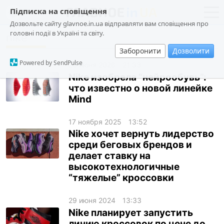
Підписка на сповіщення
Дозвольте сайту glavnoe.in.ua відправляти вам сповіщення про
головні події в Україні та світу.
nike
новости
политика
Заборонити
Дозволити
о проекте
общество
Powered by SendPulse
25 июня 2026
21:33
контакты
экономика
Nike изобрела “нейрообувь”:
что известно о новой линейке
происшествия
Mind
криминал
17 ноября 2025
13:52
техно
Nike хочет вернуть лидерство
спорт
среди беговых брендов и
делает ставку на
лонгриды
высокотехнологичные
“тяжелые” кроссовки
харьков
архив
29 июня 2024
13:33
Nike планирует запустить
gambling
линию кроссовок по цене до