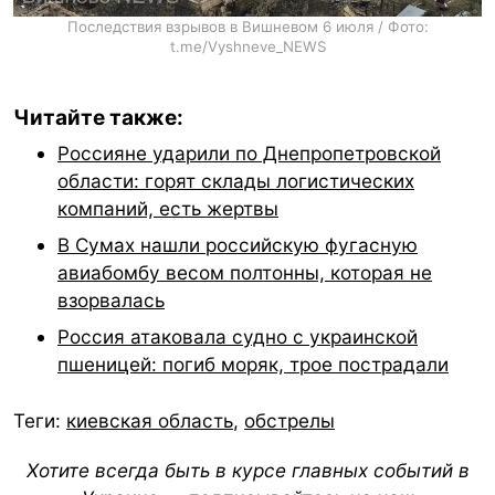
Последствия взрывов в Вишневом 6 июля / Фото:
t.me/Vyshneve_NEWS
Читайте также:
Россияне ударили по Днепропетровской
области: горят склады логистических
компаний, есть жертвы
В Сумах нашли российскую фугасную
авиабомбу весом полтонны, которая не
взорвалась
Россия атаковала судно с украинской
пшеницей: погиб моряк, трое пострадали
Теги:
киевская область
,
обстрелы
Хотите всегда быть в курсе главных событий в