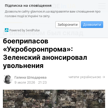
Підписка на сповіщення
Дозвольте сайту glavnoe.in.ua відправляти вам сповіщення про
головні події в Україні та світу.
Общество
новости
политика
Заборонити
Дозволити
о проекте
общество
Powered by SendPulse
В Вишневом был склад
контакты
экономика
боеприпасов
происшествия
«Укроборонпрома»:
криминал
Зеленский анонсировал
техно
увольнения
спорт
читати українською →
Галина Шподарева
лонгриды
9 июля 2026
21:23
харьков
архив
gambling