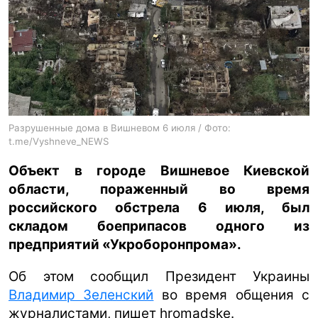
ua
ru
en
Разрушенные дома в Вишневом 6 июля / Фото:
t.me/Vyshneve_NEWS
Объект в городе Вишневое Киевской
области, пораженный во время
российского обстрела 6 июля, был
складом боеприпасов одного из
предприятий «Укроборонпрома».
Об этом сообщил Президент Украины
Владимир Зеленский
во время общения с
журналистами, пишет hromadske.