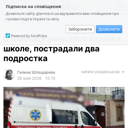
Підписка на сповіщення
Дозвольте сайту glavnoe.in.ua відправляти вам сповіщення про
головні події в Україні та світу.
Происшествия
новости
политика
Заборонити
Дозволити
о проекте
общество
Powered by SendPulse
В Виннице раздался взрыв в
контакты
экономика
школе, пострадали два
происшествия
подростка
криминал
техно
читати українською →
Галина Шподарева
26 мая 2026
15:15
спорт
лонгриды
харьков
архив
gambling