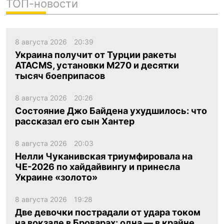
ТОП-новости
8 августа 2026
20:39
Украина получит от Турции ракеты
ATACMS, установки M270 и десятки
тысяч боеприпасов
8 августа 2026
20:26
Состояние Джо Байдена ухудшилось: что
рассказал его сын Хантер
8 августа 2026
20:03
Нелли Чуканивская триумфировала на
ЧЕ-2026 по хайдайвингу и принесла
Украине «золото»
8 августа 2026
19:28
Две девочки пострадали от удара током
на вокзале в Броварах: одна — в крайне