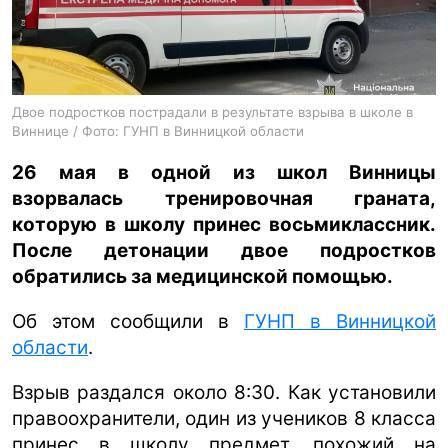
ua
ru
en
Двое подростков пострадали в результате взрыва в школе в
Виннице / Фото: ГУНП в Винницкой области
26 мая в одной из школ Винницы
взорвалась тренировочная граната,
которую в школу принес восьмиклассник.
После детонации двое подростков
обратились за медицинской помощью.
Об этом сообщили в
ГУНП в Винницкой
области
.
Взрыв раздался около 8:30. Как установили
правоохранители, один из учеников 8 класса
принес в школу предмет, похожий на