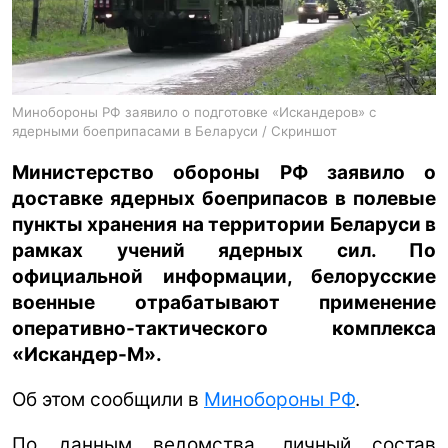
ua
ru
en
Минобороны РФ заявило о подготовке «Искандеров» с
ядерными боеприпасами в Беларуси / Скриншот
Министерство обороны РФ заявило о
доставке ядерных боеприпасов в полевые
пункты хранения на территории Беларуси в
рамках учений ядерных сил. По
официальной информации, белорусские
военные отрабатывают применение
оперативно-тактического комплекса
«Искандер-М».
Об этом сообщили в
Минобороны РФ
.
По данным ведомства, личный состав