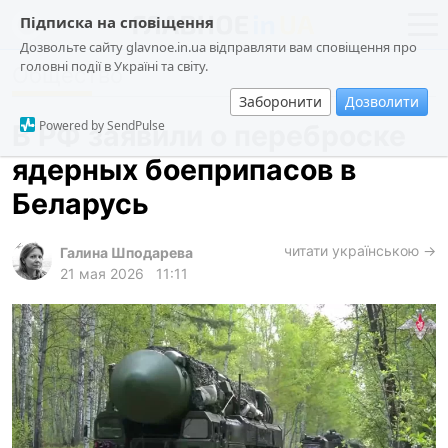
Підписка на сповіщення
Дозвольте сайту glavnoe.in.ua відправляти вам сповіщення про
головні події в Україні та світу.
Общество
новости
политика
Заборонити
Дозволити
о проекте
общество
Powered by SendPulse
В РФ заявили о переброске
контакты
экономика
ядерных боеприпасов в
происшествия
Беларусь
криминал
техно
читати українською →
Галина Шподарева
21 мая 2026
11:11
спорт
лонгриды
харьков
архив
gambling