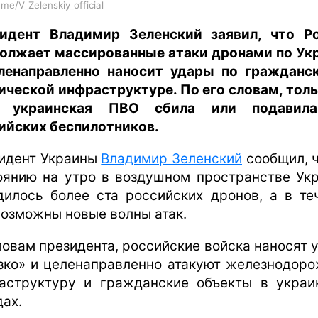
.me/V_Zelenskiy_official
идент Владимир Зеленский заявил, что Р
олжает массированные атаки дронами по Ук
ленаправленно наносит удары по гражданс
ической инфраструктуре. По его словам, толь
ь украинская ПВО сбила или подавила
ийских беспилотников.
идент Украины
Владимир Зеленский
сообщил, ч
оянию на утро в воздушном пространстве Ук
дилось более ста российских дронов, а в те
возможны новые волны атак.
ловам президента, российские войска наносят 
зко» и целенаправленно атакуют железнодор
аструктуру и гражданские объекты в украи
дах.