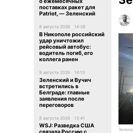
о ежемесячных
поставках ракет для
Patriot, — Зеленский
8 августа 2026
14:38
В Никополе российский
удар уничтожил
ua
ru
en
рейсовый автобус:
водитель погиб, его
коллега ранен
8 августа 2026
14:13
Зеленский и Вучич
встретились в
Белграде: главные
заявления после
переговоров
8 августа 2026
13:41
WSJ: Разведка США
Зеленс
связала Россию с