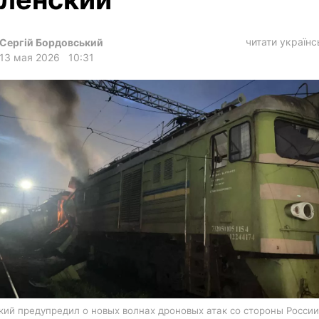
харьков
архив
читати україн
Сергій Бордовський
gambling
13 мая 2026
10:31
кий предупредил о новых волнах дроновых атак со стороны России