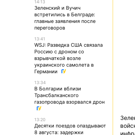
14:13
Зеленский и Вучич
встретились в Белграде:
главные заявления после
переговоров
13:41
WSJ: Разведка США связала
Россию с дроном со
взрывчаткой возле
украинского самолета в
Германии
13:34
В Болгарии вблизи
Трансбалканского
газопровода взорвался дрон
Зеле
13:20
вой
Десятки поездов опаздывают
8 августа: задержки
инфр