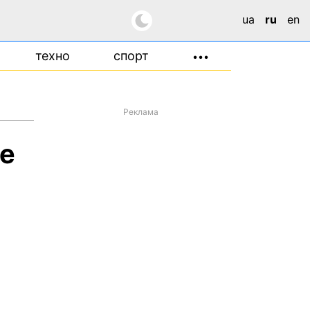
ua
ru
en
техно
спорт
•••
Реклама
ее