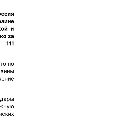
оссия
раине
кой и
ко за
 111
то по
раины
чение
удары
ожную
нских