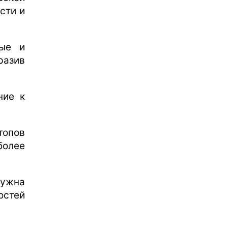
сти и
ные и
азив
ние к
топов
олее
нужна
остей