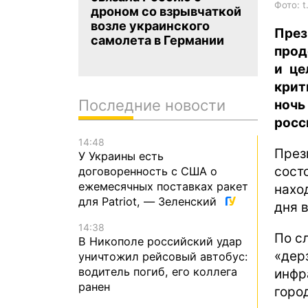
Фото: t
дроном со взрывчаткой
возле украинского
През
самолета в Германии
прод
и це
крит
Последние новости
ноч
росс
14:48
През
У Украины есть
сост
договоренность с США о
ежемесячных поставках ракет
нахо
для Patriot, — Зеленский
дня 
14:38
По с
В Никополе российский удар
«дер
уничтожил рейсовый автобус:
водитель погиб, его коллега
инфр
ранен
горо