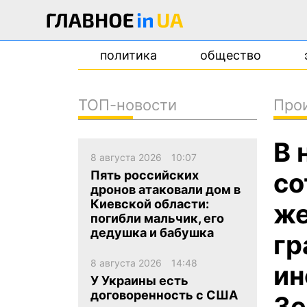
политика
общество
ТОП-новости
Про
новости
В 
о проекте
8 августа 2026
10:07
контакты
со
Пять российских
дронов атаковали дом в
Киевской области:
же
погибли мальчик, его
дедушка и бабушка
гр
8 августа 2026
14:48
ин
У Украины есть
договоренность с США
Зе