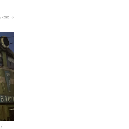
ською →
 /