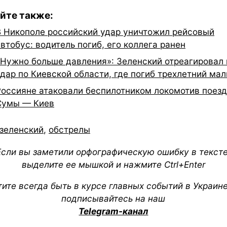
йте также:
В Никополе российский удар уничтожил рейсовый
втобус: водитель погиб, его коллега ранен
«Нужно больше давления»: Зеленский отреагировал 
удар по Киевской области, где погиб трехлетний мал
Россияне атаковали беспилотником локомотив поез
Сумы — Киев
зеленский
,
обстрелы
Если вы заметили орфографическую ошибку в тексте
выделите ее мышкой и нажмите Ctrl+Enter
тите всегда быть в курсе главных событий в Украин
подписывайтесь на наш
Telegram-канал