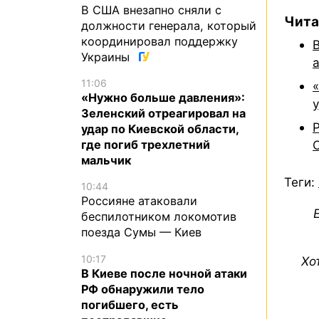
В США внезапно сняли с
Чита
должности генерала, который
координировал поддержку
Украины
а
11:06
«Нужно больше давления»:
Зеленский отреагировал на
удар по Киевской области,
где погиб трехлетний
мальчик
Теги:
10:44
Россияне атаковали
беспилотником локомотив
поезда Сумы — Киев
10:17
Хо
В Киеве после ночной атаки
РФ обнаружили тело
погибшего, есть