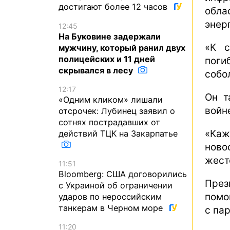
достигают более 12 часов
обла
энер
12:45
На Буковине задержали
«К с
мужчину, который ранил двух
полицейских и 11 дней
пог
скрывался в лесу
собо
12:17
Он т
«Одним кликом» лишали
войн
отсрочек: Лубинец заявил о
сотнях пострадавших от
«Каж
действий ТЦК на Закарпатье
нов
жест
11:51
Bloomberg: США договорились
През
с Украиной об ограничении
помо
ударов по нероссийским
танкерам в Черном море
с па
11:20