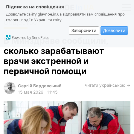
Підписка на сповіщення
Дозвольте сайту glavnoe.in.ua відправляти вам сповіщення про
головні події в Україні та світу.
Общество
новости
политика
Заборонити
Дозволити
о проекте
общество
Powered by SendPulse
В Минздраве сообщили,
контакты
экономика
сколько зарабатывают
происшествия
врачи экстренной и
криминал
первичной помощи
техно
читати українською →
спорт
Сергій Бордовський
15 мая 2026
11:45
лонгриды
харьков
архив
gambling