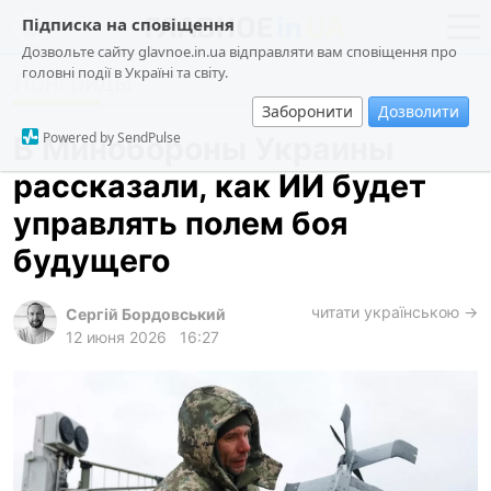
Підписка на сповіщення
Дозвольте сайту glavnoe.in.ua відправляти вам сповіщення про
головні події в Україні та світу.
Лонгриды
новости
политика
Заборонити
Дозволити
о проекте
общество
Powered by SendPulse
В Минобороны Украины
контакты
экономика
рассказали, как ИИ будет
происшествия
управлять полем боя
криминал
будущего
техно
читати українською →
спорт
Сергій Бордовський
12 июня 2026
16:27
лонгриды
харьков
архив
gambling