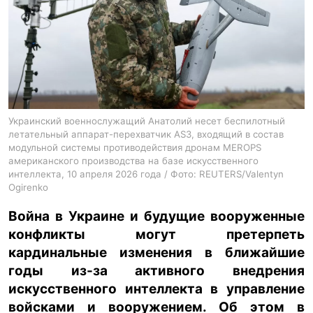
ua
ru
en
Украинский военнослужащий Анатолий несет беспилотный
летательный аппарат-перехватчик AS3, входящий в состав
модульной системы противодействия дронам MEROPS
американского производства на базе искусственного
интеллекта, 10 апреля 2026 года / Фото: REUTERS/Valentyn
Ogirenko
Война в Украине и будущие вооруженные
конфликты могут претерпеть
кардинальные изменения в ближайшие
годы из-за активного внедрения
искусственного интеллекта в управление
войсками и вооружением. Об этом в