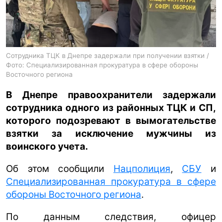
ua
ru
en
Сотрудника ТЦК в Днепре задержали при получении взятки /
Фото: Специализированная прокуратура в сфере обороны
Восточного региона
В Днепре правоохранители задержали
сотрудника одного из районных ТЦК и СП,
которого подозревают в вымогательстве
взятки за исключение мужчины из
воинского учета.
Об этом сообщили
Нацполиция
,
СБУ
и
Специализированная прокуратура в сфере
обороны Восточного региона
.
По данным следствия, офицер