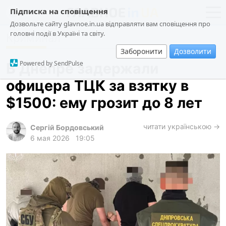
Підписка на сповіщення
Дозвольте сайту glavnoe.in.ua відправляти вам сповіщення про
головні події в Україні та світу.
Криминал
новости
политика
Заборонити
Дозволити
о проекте
общество
Powered by SendPulse
В Днепре задержали
контакты
экономика
офицера ТЦК за взятку в
происшествия
$1500: ему грозит до 8 лет
криминал
техно
читати українською →
Сергій Бордовський
6 мая 2026
19:05
спорт
лонгриды
харьков
архив
gambling