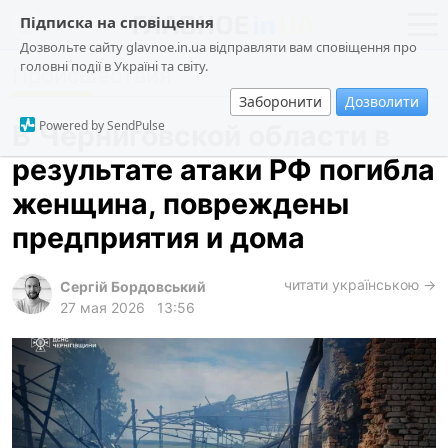
Підписка на сповіщення
Дозвольте сайту glavnoe.in.ua відправляти вам сповіщення про
головні події в Україні та світу.
Происшествия
новости
политика
Заборонити
Дозволити
о проекте
общество
Powered by SendPulse
В Черниговской области в
контакты
экономика
результате атаки РФ погибла
происшествия
женщина, повреждены
криминал
предприятия и дома
техно
читати українською →
спорт
Сергій Бордовський
27 мая 2026
13:56
лонгриды
харьков
архив
gambling