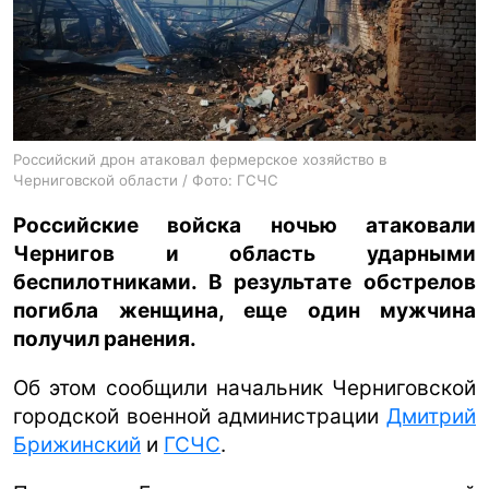
ua
ru
en
Российский дрон атаковал фермерское хозяйство в
Черниговской области / Фото: ГСЧС
Российские войска ночью атаковали
Чернигов и область ударными
беспилотниками. В результате обстрелов
погибла женщина, еще один мужчина
получил ранения.
Об этом сообщили начальник Черниговской
городской военной администрации
Дмитрий
Брижинский
и
ГСЧС
.