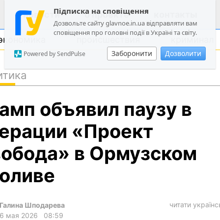
Підписка на сповіщення
новости
о проекте
контакты
Дозвольте сайту glavnoe.in.ua відправляти вам
сповіщення про головні події в Україні та світу.
экономика
происшествия
криминал
Заборонити
Дозволити
Powered by SendPulse
итика
политика
амп объявил паузу в
общество
экономика
ерации «Проект
происшествия
обода» в Ормузском
криминал
оливе
техно
спорт
читати україн
Галина Шподарева
лонгриды
6 мая 2026
08:59