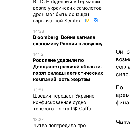
BILD: Найденный в Германии
возле украинских самолетов
дрон мог быть оснащен
взрывчаткой Semtex
14:33
Bloomberg: Война загнала
экономику России в ловушку
Он о
14:12
возм
Россияне ударили по
согл
Днепропетровской области:
горят склады логистических
силе.
компаний, есть жертвы
По 
13:51
врем
Швеция передаст Украине
фина
конфискованное судно
теневого флота РФ Caffa
13:27
Чита
Литва попередила про