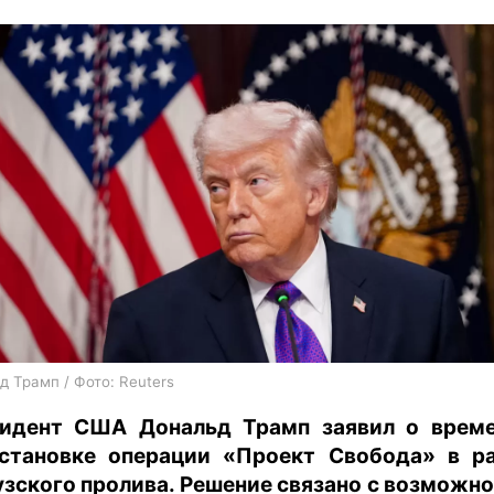
харьков
архив
gambling
д Трамп / Фото: Reuters
идент США Дональд Трамп заявил о врем
становке операции «Проект Свобода» в р
зского пролива. Решение связано с возможн