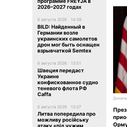
программе FREYJA в
2026–2027 годах
6 августа 2026
14:36
BILD: Найденный в
Германии возле
украинских самолетов
ua
ru
en
дрон мог быть оснащен
взрывчаткой Semtex
6 августа 2026
13:51
Швеция передаст
Украине
конфискованное судно
теневого флота РФ
Caffa
Дональ
6 августа 2026
13:27
През
Литва попередила про
прио
можливу російську
Орму
атаку «під чужим