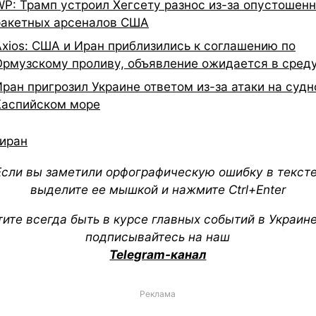
WP: Трамп устроил Хегсету разнос из-за опустошен
ракетных арсеналов США
Axios: США и Иран приблизились к соглашению по
Ормузскому проливу, объявление ожидается в сред
Иран пригрозил Украине ответом из-за атаки на судн
Каспийском море
иран
Если вы заметили орфографическую ошибку в тексте
выделите ее мышкой и нажмите Ctrl+Enter
тите всегда быть в курсе главных событий в Украин
подписывайтесь на наш
Telegram-канал
Реклама