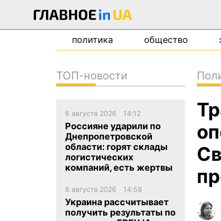
политика
общество
ТОП-новости
Пол
новости
Тр
о проекте
6 августа 2026
14:12
контакты
оп
Россияне ударили по
Днепропетровской
области: горят склады
Св
логистических
компаний, есть жертвы
пр
6 августа 2026
14:58
Украина рассчитывает
получить результаты по