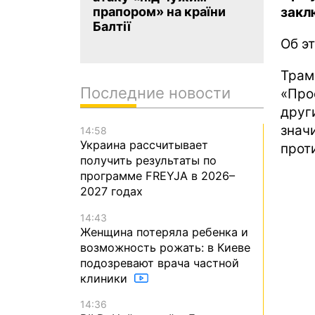
закл
прапором» на країни
Балтії
Об э
Трам
Последние новости
«Про
друг
знач
14:58
Украина рассчитывает
прот
получить результаты по
программе FREYJA в 2026–
2027 годах
14:43
Женщина потеряла ребенка и
возможность рожать: в Киеве
подозревают врача частной
клиники
14:36