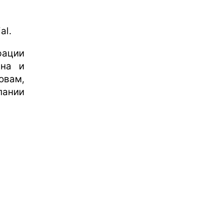
al.
рации
ана и
овам,
пании