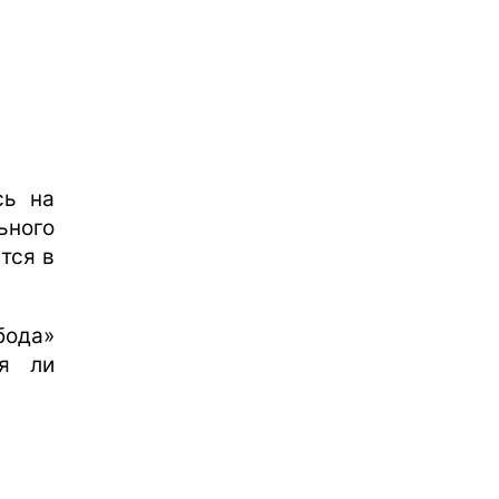
сь на
ьного
тся в
ода»
ся ли