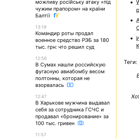
можливу російську атаку «під
чужим прапором» на країни
Балтії
13:19
Командир роты продал
военное средство РЭБ за 180
тыс. грн: что решил суд
12:56
Теги:
В Сумах нашли российскую
фугасную авиабомбу весом
полтонны, которая не
взорвалась
Хо
12:47
В Харькове мужчина выдавал
себя за сотрудника ГСЧС и
продавал «бронирование» за
100 тыс. гривен
11:57