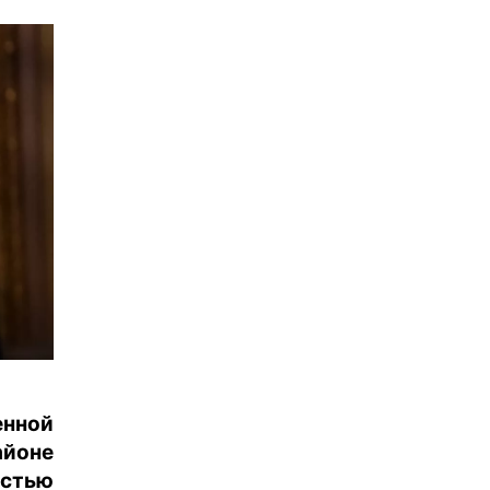
енной
айоне
остью