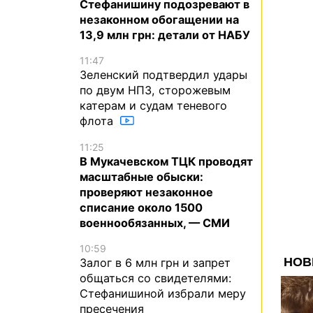
Стефанишину подозревают в
незаконном обогащении на
13,9 млн грн: детали от НАБУ
11:47
Зеленский подтвердил удары
по двум НПЗ, сторожевым
катерам и судам теневого
флота
11:25
В Мукачевском ТЦК проводят
масштабные обыски:
проверяют незаконное
списание около 1500
военнообязанных, — СМИ
10:59
Залог в 6 млн грн и запрет
общаться со свидетелями:
Стефанишиной избрали меру
пресечения