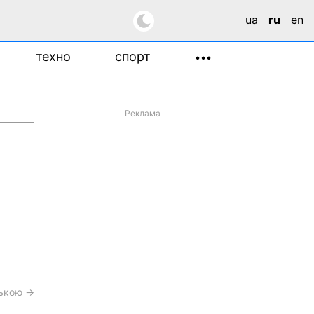
ua
ru
en
техно
спорт
•••
Реклама
ською →