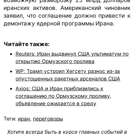
возможную разморозку 25 млрд долларов
иранских активов. Американский чиновник
заявил, что соглашение должно привести к
демонтажу ядерной программы Ирана.
Читайте также:
Reuters: Иран выдвинул США ультиматум по
открытию Ормузского пролива
WP: Трамп устроил Хегсету разнос из-за
опустошенных ракетных арсеналов США
Axios: США и Иран приблизились к
соглашению по Ормузскому проливу,
объявление ожидается в среду
Теги:
иран
,
переговоры
Хотите всегда быть в курсе главных событий в