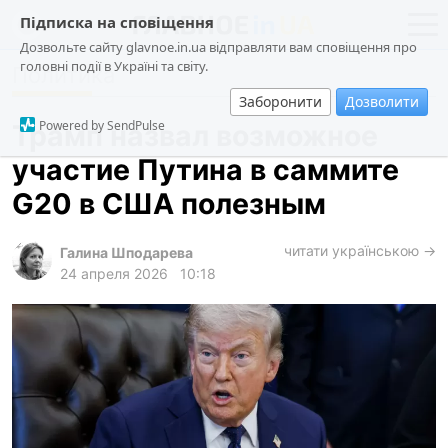
Підписка на сповіщення
Дозвольте сайту glavnoe.in.ua відправляти вам сповіщення про
головні події в Україні та світу.
Политика
новости
политика
Заборонити
Дозволити
о проекте
общество
Powered by SendPulse
Трамп назвал возможное
контакты
экономика
участие Путина в саммите
происшествия
G20 в США полезным
криминал
техно
читати українською →
Галина Шподарева
24 апреля 2026
10:18
спорт
лонгриды
харьков
архив
gambling