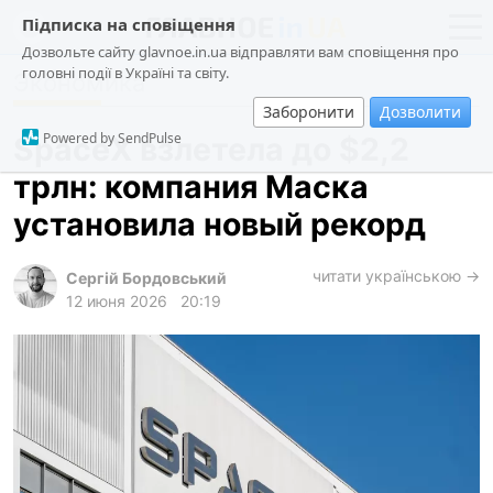
Підписка на сповіщення
Дозвольте сайту glavnoe.in.ua відправляти вам сповіщення про
головні події в Україні та світу.
Экономика
новости
политика
Заборонити
Дозволити
о проекте
общество
Powered by SendPulse
SpaceX взлетела до $2,2
контакты
экономика
трлн: компания Маска
происшествия
установила новый рекорд
криминал
техно
читати українською →
Сергій Бордовський
12 июня 2026
20:19
спорт
лонгриды
харьков
архив
gambling