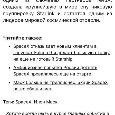
одним из ключевых партнеров NASA,
создала крупнейшую в мире спутниковую
группировку Starlink и остается одним из
лидеров мировой космической отрасли.
Читайте также:
SpaceX отказывает новым клиентам в
запусках Falcon 9 и делает большую ставку
на еще не готовый Starship
Амбициозная попытка России догнать
SpaceX провалилась еще на старте
Маск больше не триллионер: акции SpaceX
резко обвалились
Теги:
SpaceX
,
Илон Маск
Хотите всегда быть в курсе главных событий в