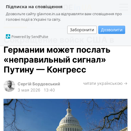
Підписка на сповіщення
Дозвольте сайту glavnoe.in.ua відправляти вам сповіщення про
головні події в Україні та світу.
Политика
новости
политика
Заборонити
Дозволити
о проекте
общество
Powered by SendPulse
Сокращение войск США в
контакты
экономика
Германии может послать
происшествия
«неправильный сигнал»
криминал
Путину — Конгресс
техно
читати українською →
спорт
Сергій Бордовський
3 мая 2026
13:40
лонгриды
харьков
архив
gambling