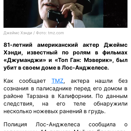
ua
ru
en
Джеймс Хэнди / Фото: tmz.com
81-летний американский актер Джеймс
Хэнди, известный по ролям в фильмах
«Джуманджи» и «Топ Ган: Мэверик», был
убит в своем доме в Лос-Анджелесе.
Как сообщает
TMZ
, актера нашли без
сознания в палисаднике перед его домом в
районе Тарзана в Калифорнии. По данным
следствия, на его теле обнаружили
несколько ножевых ранений в грудь.
Полиция Лос-Анджелеса сообщила о