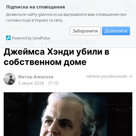
Підписка на сповіщення
Дозвольте сайту glavnoe.in.ua відправляти вам сповіщення про
головні події в Україні та світу.
Происшествия
новости
политика
Заборонити
Дозволити
о проекте
общество
Powered by SendPulse
Звезду “Джуманджи”
контакты
экономика
Джеймса Хэнди убили в
происшествия
собственном доме
криминал
техно
читати українською →
Віктор Алєксєєв
5 июня 2026
17:10
спорт
лонгриды
харьков
архив
gambling