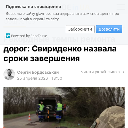
Підписка на сповіщення
Дозвольте сайту glavnoe.in.ua відправляти вам сповіщення про
головні події в Україні та світу.
Общество
новости
политика
Заборонити
Дозволити
о проекте
общество
Powered by SendPulse
Рекордные темпы ремонта
контакты
экономика
дорог: Свириденко назвала
происшествия
сроки завершения
криминал
техно
читати українською →
Сергій Бордовський
25 апреля 2026
18:50
спорт
лонгриды
харьков
архив
gambling