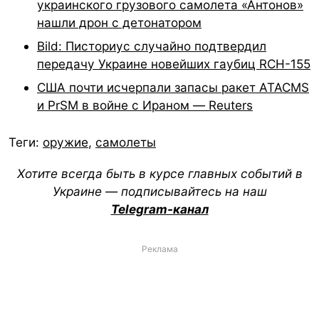
украинского грузового самолета «Антонов»
нашли дрон с детонатором
Bild: Писториус случайно подтвердил
передачу Украине новейших гаубиц RCH-155
США почти исчерпали запасы ракет ATACMS
и PrSM в войне с Ираном — Reuters
Теги:
оружие
,
самолеты
Хотите всегда быть в курсе главных событий в
Украине — подписывайтесь на наш
Telegram-канал
Реклама