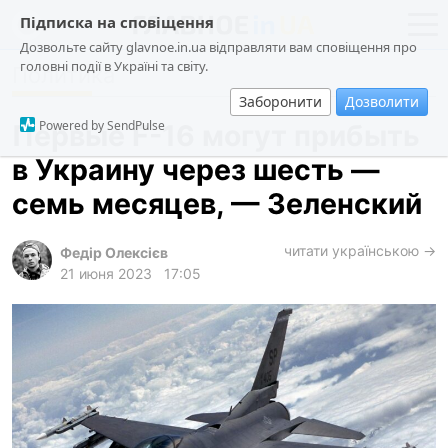
Підписка на сповіщення
Дозвольте сайту glavnoe.in.ua відправляти вам сповіщення про
головні події в Україні та світу.
Политика
новости
политика
Заборонити
Дозволити
о проекте
общество
Powered by SendPulse
Первые F-16 могут прибыть
контакты
экономика
в Украину через шесть —
происшествия
семь месяцев, — Зеленский
криминал
техно
читати українською →
Федір Олексієв
21 июня 2023
17:05
спорт
лонгриды
харьков
архив
gambling