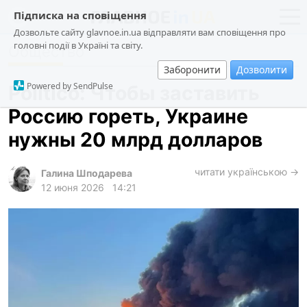
Підписка на сповіщення
Дозвольте сайту glavnoe.in.ua відправляти вам сповіщення про
головні події в Україні та світу.
Общество
новости
политика
Заборонити
Дозволити
о проекте
общество
Powered by SendPulse
Politico: Чтобы заставить
контакты
экономика
Россию гореть, Украине
происшествия
нужны 20 млрд долларов
криминал
техно
читати українською →
Галина Шподарева
12 июня 2026
14:21
спорт
лонгриды
харьков
архив
gambling