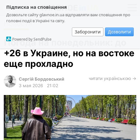
Підписка на сповіщення
Дозвольте сайту glavnoe.in.ua відправляти вам сповіщення про
головні події в Україні та світу.
Новости
новости
политика
Заборонити
Дозволити
о проекте
общество
Powered by SendPulse
Погода на понедельник: до
контакты
экономика
+26 в Украине, но на востоке
происшествия
еще прохладно
криминал
техно
читати українською →
Сергій Бордовський
3 мая 2026
21:02
спорт
лонгриды
харьков
архив
gambling