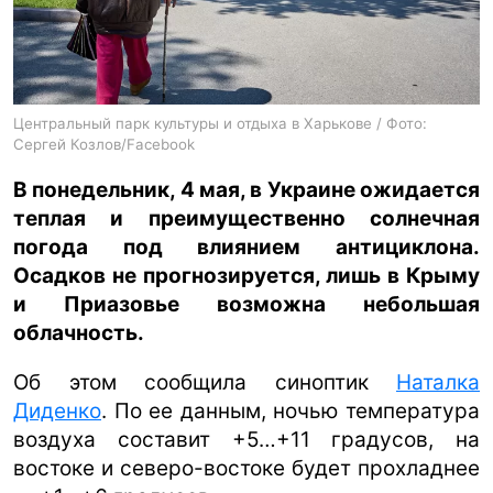
ua
ru
en
Центральный парк культуры и отдыха в Харькове / Фото:
Сергей Козлов/Facebook
В понедельник, 4 мая, в Украине ожидается
теплая и преимущественно солнечная
погода под влиянием антициклона.
Осадков не прогнозируется, лишь в Крыму
и Приазовье возможна небольшая
облачность.
Об этом сообщила синоптик
Наталка
Диденко
. По ее данным, ночью температура
воздуха составит +5…+11 градусов, на
востоке и северо-востоке будет прохладнее