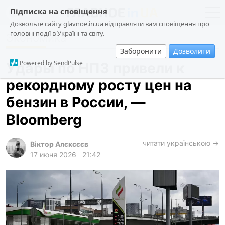
Підписка на сповіщення
Дозвольте сайту glavnoe.in.ua відправляти вам сповіщення про
головні події в Україні та світу.
Экономика
новости
политика
Заборонити
Дозволити
о проекте
общество
Powered by SendPulse
Удары по НПЗ привели к
контакты
экономика
рекордному росту цен на
происшествия
бензин в России, —
криминал
Bloomberg
техно
читати українською →
спорт
Віктор Алєксєєв
17 июня 2026
21:42
лонгриды
харьков
архив
gambling