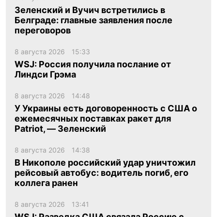
Зеленский и Вучич встретились в
Белграде: главные заявления после
переговоров
8 августа 2026
15:33
WSJ: Россия получила послание от
Линдси Грэма
8 августа 2026
14:48
У Украины есть договоренность с США о
ежемесячных поставках ракет для
Patriot, — Зеленский
8 августа 2026
14:38
В Никополе российский удар уничтожил
рейсовый автобус: водитель погиб, его
коллега ранен
8 августа 2026
13:41
WSJ: Разведка США связала Россию с