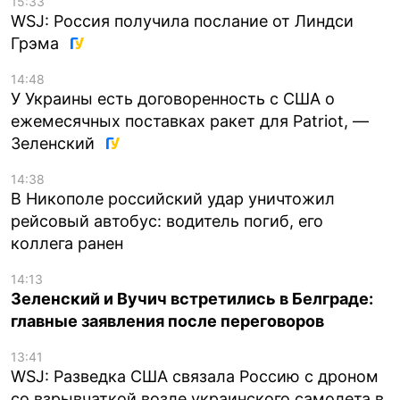
15:33
WSJ: Россия получила послание от Линдси
Грэма
14:48
У Украины есть договоренность с США о
ежемесячных поставках ракет для Patriot, —
Зеленский
14:38
В Никополе российский удар уничтожил
рейсовый автобус: водитель погиб, его
коллега ранен
14:13
Зеленский и Вучич встретились в Белграде:
главные заявления после переговоров
13:41
WSJ: Разведка США связала Россию с дроном
со взрывчаткой возле украинского самолета в