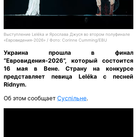
ua
ru
en
Выступление Leléka и Ярослава Джуся во втором полуфинале
«Евровидения-2026» / Фото: Corinne Cumming/EBU
Украина прошла в финал
“Евровидения-2026”, который состоится
16 мая в Вене. Страну на конкурсе
представляет певица Leléka с песней
Ridnym.
Об этом сообщает
Суспільне
.