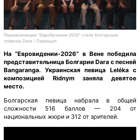
ua
ru
en
Переможницею “Євробачення-2026” стала болгарська
співачка Dara / Скриншот
На “Евровидении-2026” в Вене победила
представительница Болгарии Dara с песней
Bangaranga. Украинская певица Leléka с
композицией Ridnym заняла девятое
место.
Болгарская певица набрала в общей
сложности 516 баллов — 204 от
национальных жюри и 312 от зрителей.