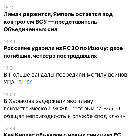
15:10
Лиман держится, Ямполь остается под
контролем ВСУ — представитель
Объединенных сил
14:49
Россияне ударили из РСЗО по Изюму: двое
погибших, четверо пострадавших
14:24
В Польше вандалы повредили могилу воинов
УПА
14:04
В Харькове задержали экс-главу
психиатрической МСЭК, который за $6500
обещал непригодность к службе «под ключ»
13:48
Кая Каллас объявила о новых санкциях ЕС