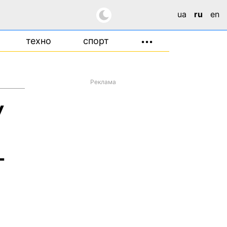
ua
ru
en
техно
спорт
•••
Реклама
У
-