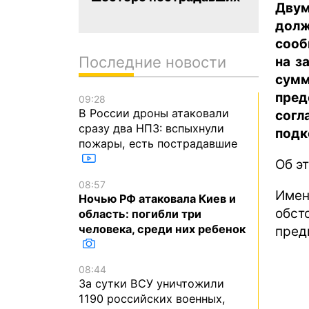
Дву
долж
сооб
Последние новости
на з
сум
пред
09:28
В России дроны атаковали
сог
сразу два НПЗ: вспыхнули
подк
пожары, есть пострадавшие
Об э
08:57
Име
Ночью РФ атаковала Киев и
обст
область: погибли три
человека, среди них ребенок
пред
08:44
За сутки ВСУ уничтожили
1190 российских военных,