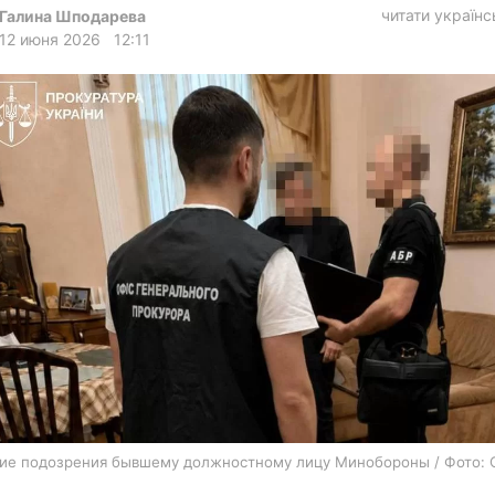
харьков
читати україн
Галина Шподарева
12 июня 2026
12:11
архив
gambling
ие подозрения бывшему должностному лицу Минобороны / Фото: