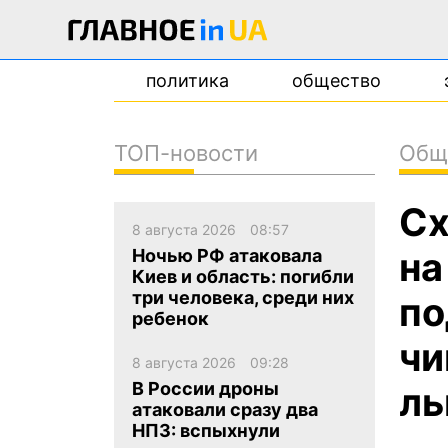
политика
общество
ТОП-новости
Общ
новости
Сх
о проекте
8 августа 2026
08:57
контакты
на
Ночью РФ атаковала
Киев и область: погибли
три человека, среди них
по
ребенок
чи
8 августа 2026
09:28
В России дроны
ль
атаковали сразу два
НПЗ: вспыхнули