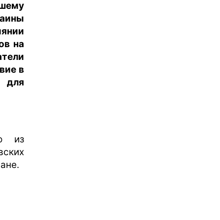
шему
раины
иянии
ов на
тели
вие в
 для
о из
вских
ане.