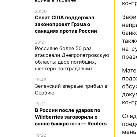
конт
20:50
Заф
Сенат США поддержал
законопроект Грэма о
неп
санкциях против России
банк
такж
20:21
на с
Россияне более 50 раз
атаковали Днепропетровскую
прав
область: двое погибших,
шестеро пострадавших
Мате
под
19:46
обс
Зеленский впервые прибыл в
Сербию
доку
конт
19:31
В России после ударов по
Сле
Wildberries заговорили о
пред
волне банкротств — Reuters
мень
19:22