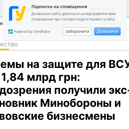
Підписка на сповіщення
новости
о проекте
контакты
Дозвольте сайту glavnoe.in.ua відправляти вам
сповіщення про головні події в Україні та світу.
экономика
происшествия
криминал
Заборонити
Дозволити
Powered by SendPulse
ество
политика
емы на защите для ВС
общество
экономика
 1,84 млрд грн:
происшествия
дозрения получили экс
криминал
новник Минобороны и
техно
спорт
вовские бизнесмены
лонгриды