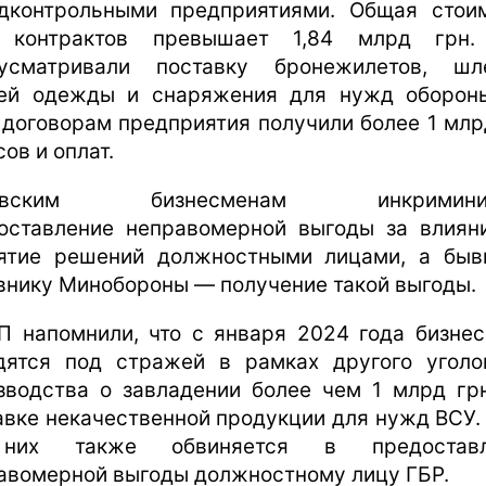
дконтрольными предприятиями. Общая стои
х контрактов превышает 1,84 млрд грн.
усматривали поставку бронежилетов, шл
ей одежды и снаряжения для нужд оборон
 договорам предприятия получили более 1 млр
ов и оплат.
овским бизнесменам инкримини
оставление неправомерной выгоды за влиян
ятие решений должностными лицами, а бы
внику Минобороны — получение такой выгоды.
П напомнили, что с января 2024 года бизне
дятся под стражей в рамках другого уголо
зводства о завладении более чем 1 млрд гр
авке некачественной продукции для нужд ВСУ.
них также обвиняется в предоставл
авомерной выгоды должностному лицу ГБР.