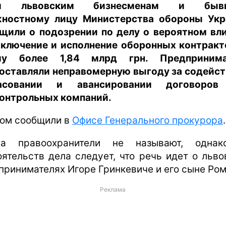
м львовским бизнесменам и быв
ностному лицу Министерства обороны Ук
щили о подозрении по делу о вероятном вл
аключение и исполнение оборонных контракт
му более 1,84 млрд грн. Предпринима
оставляли неправомерную выгоду за содейст
ласовании и авансировании договоров
онтрольных компаний.
том сообщили в
Офисе Генерального прокурора
.
на правоохранители не называют, однак
оятельств дела следует, что речь идет о льво
принимателях Игоре Гринкевиче и его сыне Ром
Реклама