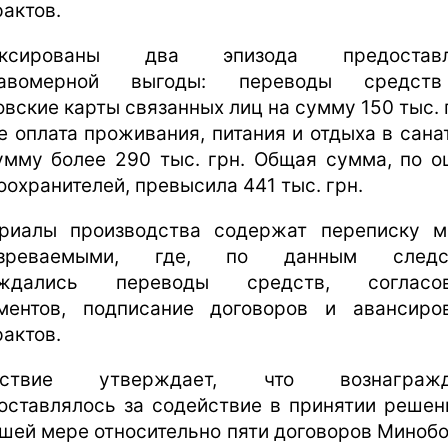
рактов.
иксированы два эпизода предоставл
равомерной выгоды: переводы средст
овские карты связанных лиц на сумму 150 тыс. г
е оплата проживания, питания и отдыха в сана
умму более 290 тыс. грн. Общая сумма, по о
оохранителей, превысила 441 тыс. грн.
риалы производства содержат переписку 
озреваемыми, где, по данным следст
уждались переводы средств, согласов
ментов, подписание договоров и авансиро
рактов.
дствие утверждает, что вознагражд
оставлялось за содействие в принятии решен
шей мере относительно пяти договоров Миноб