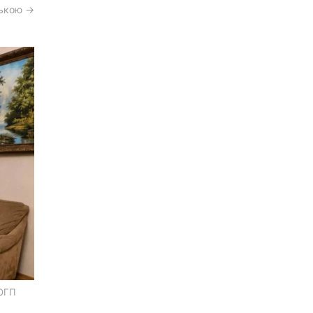
ською →
 ОГП