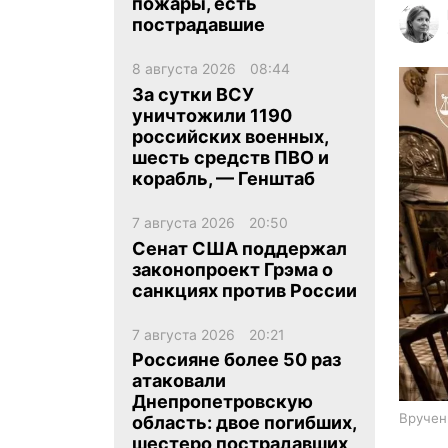
пожары, есть
пострадавшие
8 августа 2026
08:44
За сутки ВСУ
уничтожили 1190
российских военных,
ua
ru
en
шесть средств ПВО и
корабль, — Генштаб
7 августа 2026
20:50
Сенат США поддержал
законопроект Грэма о
санкциях против России
7 августа 2026
20:21
Россияне более 50 раз
атаковали
Днепропетровскую
Вручен
область: двое погибших,
шестеро пострадавших