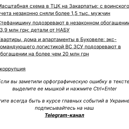
Масштабная схема в ТЦК на Закарпатье: с воинског
учета незаконно сняли более 1,5 тыс. мужчин
Стефанишину подозревают в незаконном обогащении
3,9 млн грн: детали от НАБУ
Квартиры, дома и апартаменты в Буковеле: экс-
командующего логистикой ВС ЗСУ подозревают в
обогащении на более чем 20 млн грн
коррупция
Если вы заметили орфографическую ошибку в тексте
выделите ее мышкой и нажмите Ctrl+Enter
тите всегда быть в курсе главных событий в Украин
подписывайтесь на наш
Telegram-канал