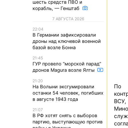
шесть средств ПВО и
корабль, — Генштаб
7 АВГУСТА 2026
22:04
В Германии зафиксировали
дроны над ключевой военной
базой возле Бонна
21:45
ГУР провело “морской парад”
дронов Magura возле Ялты
21:20
По 
На Волыни эксгумировали
останки 54 человек, погибших
конт
в августе 1943 года
ВСУ
Мино
21:07
В РФ хотят снять с выборов
служ
партию, выступающую против
согл
войны в Украине