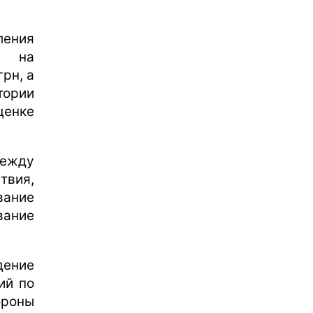
ения
в на
рн, а
тории
ценке
между
вия,
ание
вание
ение
ий по
ороны