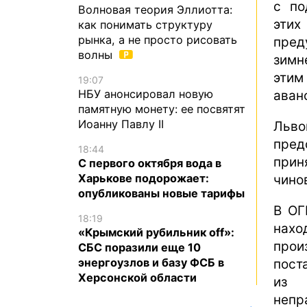
с по
Волновая теория Эллиотта:
эти
как понимать структуру
рынка, а не просто рисовать
пред
волны
зимн
этим
19:07
НБУ анонсировал новую
аванс
памятную монету: ее посвятят
Иоанну Павлу II
Льв
пред
18:44
прин
С первого октября вода в
Харькове подорожает:
чино
опубликованы новые тарифы
В ОГ
18:19
нахо
«Крымский рубильник off»:
прои
СБС поразили еще 10
энергоузлов и базу ФСБ в
пост
Херсонской области
из 
непр