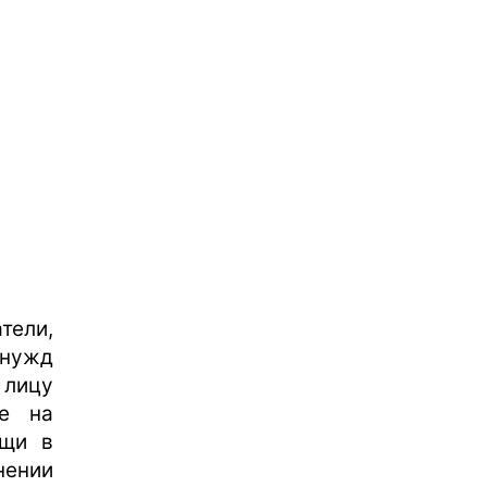
ели,
 нужд
лицу
ие на
ощи в
нении