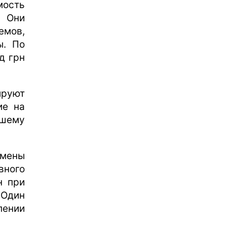
мость
 Они
емов,
ы. По
д грн
руют
ие на
вшему
смены
вного
н при
 Один
ении