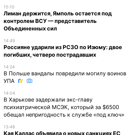
15:10
Лиман держится, Ямполь остается под
контролем ВСУ — представитель
Объединенных сил
14:49
Россияне ударили из РСЗО по Изюму: двое
погибших, четверо пострадавших
14:24
В Польше вандалы повредили могилу воинов
УПА
14:04
В Харькове задержали экс-главу
психиатрической МСЭК, который за $6500
обещал непригодность к службе «под ключ»
13:48
Кая Каллас объявила о новых санкциях ЕС