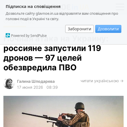
Підписка на сповіщення
Дозвольте сайту glavnoe.in.ua відправляти вам сповіщення про
головні події в Україні та світу.
Общество
новости
политика
Заборонити
Дозволити
о проекте
общество
Powered by SendPulse
Ночная атака на Украину:
контакты
экономика
россияне запустили 119
происшествия
дронов — 97 целей
криминал
обезвредила ПВО
техно
читати українською →
спорт
Галина Шподарева
17 июня 2026
08:39
лонгриды
харьков
архив
gambling