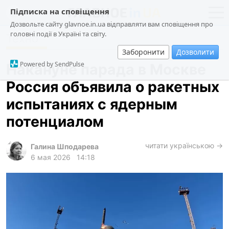
Підписка на сповіщення
Дозвольте сайту glavnoe.in.ua відправляти вам сповіщення про
головні події в Україні та світу.
Техно
новости
политика
Заборонити
Дозволити
о проекте
общество
Powered by SendPulse
Накануне парада в Москве
контакты
экономика
Россия объявила о ракетных
происшествия
испытаниях с ядерным
криминал
потенциалом
техно
читати українською →
спорт
Галина Шподарева
6 мая 2026
14:18
лонгриды
харьков
архив
gambling