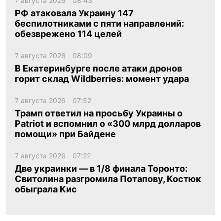
7 августа 2026
08:43
РФ атаковала Украину 147
беспилотниками с пяти направлений:
обезврежено 114 целей
7 августа 2026
08:09
В Екатеринбурге после атаки дронов
горит склад Wildberries: момент удара
7 августа 2026
07:52
Трамп ответил на просьбу Украины о
Patriot и вспомнил о «300 млрд долларов
помощи» при Байдене
7 августа 2026
07:22
Две украинки — в 1/8 финала Торонто:
Свитолина разгромила Потапову, Костюк
обыграла Кис