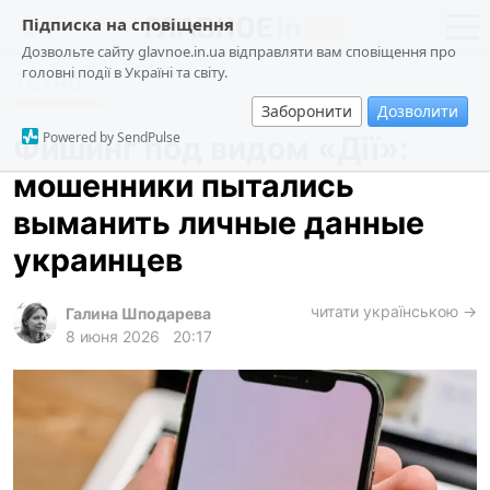
Підписка на сповіщення
Дозвольте сайту glavnoe.in.ua відправляти вам сповіщення про
головні події в Україні та світу.
Техно
новости
политика
Заборонити
Дозволити
о проекте
общество
Powered by SendPulse
Фишинг под видом «Дії»:
контакты
экономика
мошенники пытались
происшествия
выманить личные данные
криминал
украинцев
техно
читати українською →
спорт
Галина Шподарева
8 июня 2026
20:17
лонгриды
харьков
архив
gambling