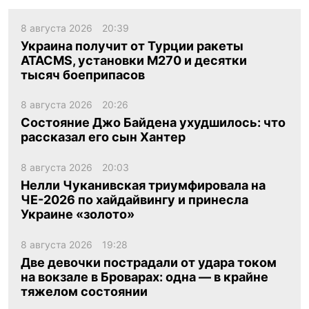
8 августа 2026
20:39
Украина получит от Турции ракеты
ATACMS, установки M270 и десятки
тысяч боеприпасов
8 августа 2026
20:26
Состояние Джо Байдена ухудшилось: что
рассказал его сын Хантер
8 августа 2026
20:03
Нелли Чуканивская триумфировала на
ЧЕ-2026 по хайдайвингу и принесла
Украине «золото»
8 августа 2026
19:28
Две девочки пострадали от удара током
на вокзале в Броварах: одна — в крайне
тяжелом состоянии