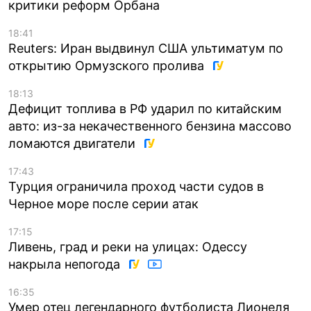
критики реформ Орбана
18:41
Reuters: Иран выдвинул США ультиматум по
открытию Ормузского пролива
18:13
Дефицит топлива в РФ ударил по китайским
авто: из-за некачественного бензина массово
ломаются двигатели
17:43
Турция ограничила проход части судов в
Черное море после серии атак
17:15
Ливень, град и реки на улицах: Одессу
накрыла непогода
16:35
Умер отец легендарного футболиста Лионеля