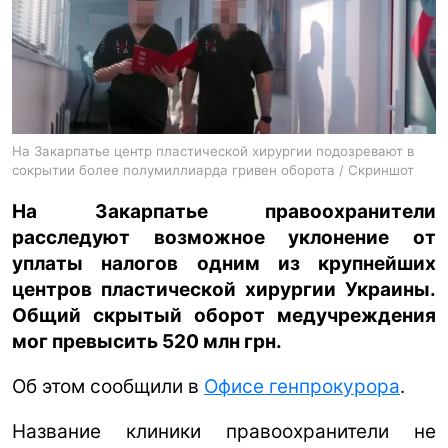
ua
ru
en
На Закарпатье центр пластической хирургии подозревают в
сокрытии более полумиллиарда гривен оборота / Скриншот
На Закарпатье правоохранители
расследуют возможное уклонение от
уплаты налогов одним из крупнейших
центров пластической хирургии Украины.
Общий скрытый оборот медучреждения
мог превысить 520 млн грн.
Об этом сообщили в
Офисе генпрокурора
.
Название клиники правоохранители не