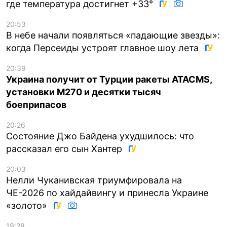
где температура достигнет +33°
20:53
В небе начали появляться «падающие звезды»:
когда Персеиды устроят главное шоу лета
20:39
Украина получит от Турции ракеты ATACMS,
установки M270 и десятки тысяч
боеприпасов
20:26
Состояние Джо Байдена ухудшилось: что
рассказал его сын Хантер
20:03
Нелли Чуканивская триумфировала на
ЧЕ-2026 по хайдайвингу и принесла Украине
«золото»
19:28