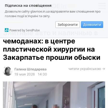
Підписка на сповіщення
Дозвольте сайту glavnoe.in.ua відправляти вам сповіщення про
головні події в Україні та світу.
Криминал
новости
политика
Заборонити
Дозволити
о проекте
общество
Powered by SendPulse
Элитные авто и наличные в
контакты
экономика
чемоданах: в центре
происшествия
пластической хирургии на
криминал
Закарпатье прошли обыски
техно
читати українською →
спорт
Галина Шподарева
19 мая 2026
14:30
лонгриды
харьков
архив
gambling