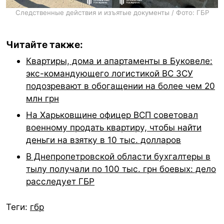
Следственные действия и изъятые документы / Фото: ГБР
Читайте также:
Квартиры, дома и апартаменты в Буковеле:
экс-командующего логистикой ВС ЗСУ
подозревают в обогащении на более чем 20
млн грн
На Харьковщине офицер ВСП советовал
военному продать квартиру, чтобы найти
деньги на взятку в 10 тыс. долларов
В Днепропетровской области бухгалтеры в
тылу получали по 100 тыс. грн боевых: дело
расследует ГБР
Теги:
гбр