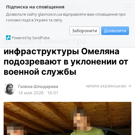
Підписка на сповіщення
Дозвольте сайту glavnoe.in.ua відправляти вам сповіщення про
головні події в Україні та світу.
Общество
новости
политика
Заборонити
Дозволити
о проекте
общество
Powered by SendPulse
Бывшего министра
контакты
экономика
инфраструктуры Омеляна
происшествия
подозревают в уклонении от
криминал
военной службы
техно
читати українською →
спорт
Галина Шподарева
14 мая 2026
16:01
лонгриды
харьков
архив
gambling