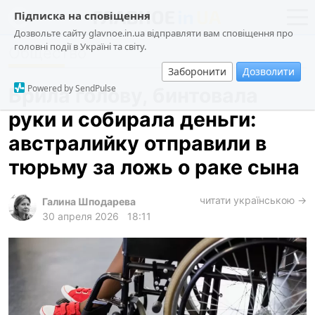
Підписка на сповіщення
Дозвольте сайту glavnoe.in.ua відправляти вам сповіщення про
головні події в Україні та світу.
Общество
новости
политика
Заборонити
Дозволити
о проекте
общество
Powered by SendPulse
Брила голову, бинтовала
контакты
экономика
руки и собирала деньги:
происшествия
австралийку отправили в
криминал
тюрьму за ложь о раке сына
техно
читати українською →
спорт
Галина Шподарева
30 апреля 2026
18:11
лонгриды
харьков
архив
gambling