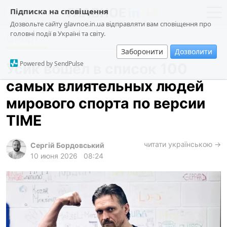
Підписка на сповіщення
Дозвольте сайту glavnoe.in.ua відправляти вам сповіщення про
головні події в Україні та світу.
Спорт
новости
политика
Заборонити
Дозволити
о проекте
общество
Powered by SendPulse
Усик вошел в список 100
контакты
экономика
самых влиятельных людей
происшествия
мирового спорта по версии
криминал
TIME
техно
читати українською →
спорт
Сергій Бордовський
10 июня 2026
08:24
лонгриды
харьков
архив
gambling