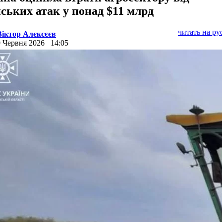
йських атак у понад $11 млрд
читать на р
Віктор Алєксєєв
9 Червня 2026
14:05