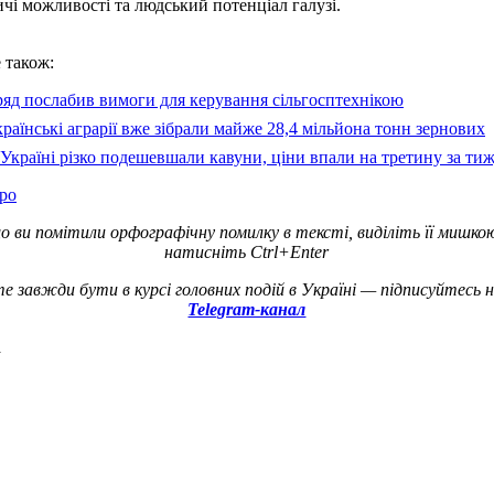
чі можливості та людський потенціал галузі.
 також:
яд послабив вимоги для керування сільгосптехнікою
раїнські аграрії вже зібрали майже 28,4 мільйона тонн зернових
Україні різко подешевшали кавуни, ціни впали на третину за ти
ро
о ви помітили орфографічну помилку в тексті, виділіть її мишко
натисніть Ctrl+Enter
е завжди бути в курсі головних подій в Україні — підписуйтесь 
Telegram-канал
а