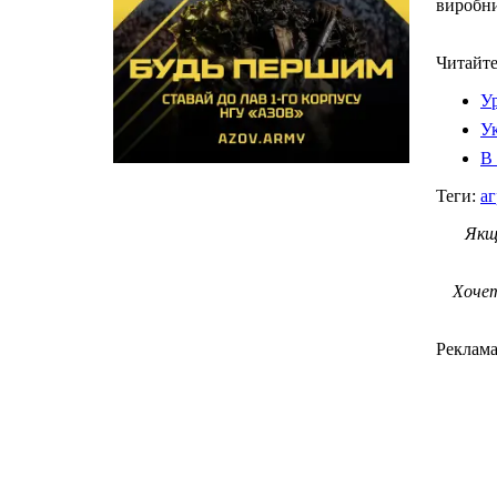
виробни
Читайте
Ур
Ук
В 
Теги:
аг
Якщ
Хочет
Реклам