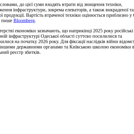
 словами, до цієї суми входять втрати від знищення техніки,
ення інфраструктури, зокрема елеваторів, а також викраденої та
ї продукції. Вартість втраченої техніки оцінюється приблизно у 
, пише
Bloomberg
.
терстві економіки зазначають, що наприкінці 2025 року російські
рній інфраструктурі Одеської області суттєво посилилися та
илися на початку 2026 року. Для фіксації наслідків війни відомс
 іншими державними органами та Київською школою економіки 
ьний реєстр збитків.
а