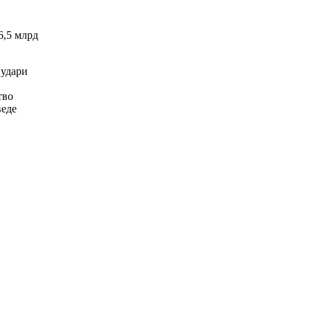
6,5 млрд
 удари
тво
веде