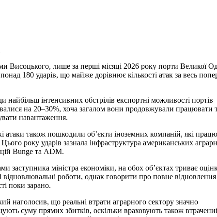
а
ми Висоцького, лише за перші місяці 2026 року порти Великої О
 понад 180 ударів, що майже дорівнює кількості атак за весь попе
ди найбільш інтенсивних обстрілів експортні можливості портів
валися на 20–30%, хоча загалом вони продовжували працювати 
вати навантаження.
кі атаки також пошкодили об’єкти іноземних компаній, які прац
. Цього року ударів зазнала інфраструктура американських аграр
цій Bunge та ADM.
ами заступника міністра економіки, на обох об’єктах триває оцін
 і відновлювальні роботи, однак говорити про повне відновлення 
сті поки зарано.
ий наголосив, що реальні втрати аграрного сектору значно
ують суму прямих збитків, оскільки враховують також втрачений