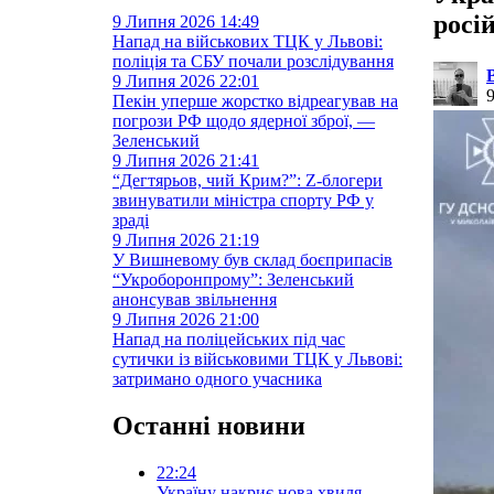
росі
9 Липня 2026
14:49
Напад на військових ТЦК у Львові:
поліція та СБУ почали розслідування
9 Липня 2026
22:01
Пекін уперше жорстко відреагував на
погрози РФ щодо ядерної зброї, —
Зеленський
9 Липня 2026
21:41
“Дегтярьов, чий Крим?”: Z-блогери
звинуватили міністра спорту РФ у
зраді
9 Липня 2026
21:19
У Вишневому був склад боєприпасів
“Укроборонпрому”: Зеленський
анонсував звільнення
9 Липня 2026
21:00
Напад на поліцейських під час
сутички із військовими ТЦК у Львові:
затримано одного учасника
Останні новини
22:24
Україну накриє нова хвиля