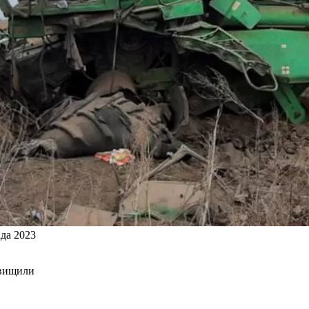
ада 2023
евищили