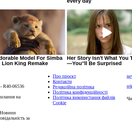
Про проєкт
ne
Контакти
 - R40-06536
re
Редакційна політика
Політика конфіденційності
силання на
Політика використання файлів
Чи
Cookie
 "Новини
овідальність за