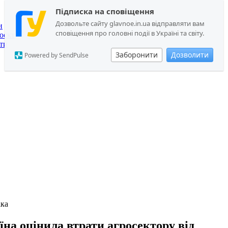
Підписка на сповіщення
Дозвольте сайту glavnoe.in.ua відправляти вам
и
сповіщення про головні події в Україні та світу.
оєкт
ти
Заборонити
Дозволити
Powered by SendPulse
іка
їна оцінила втрати агросектору від