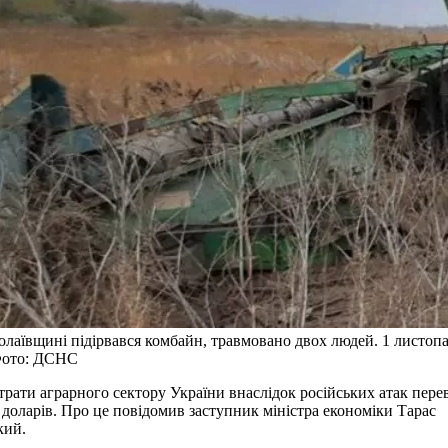
лаївщині підірвався комбайн, травмовано двох людей. 1 листоп
Фото: ДСНС
трати аграрного сектору України внаслідок російських атак пер
 доларів. Про це повідомив заступник міністра економіки Тарас
кий.