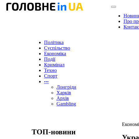
Новин
Про пр
Контак
Політика
Суспільство
Економіка
Події
Кримінал
Техно
Спорт
•••
Лонгріди
Харків
Архів
Gambling
Економ
ТОП-новини
Укра