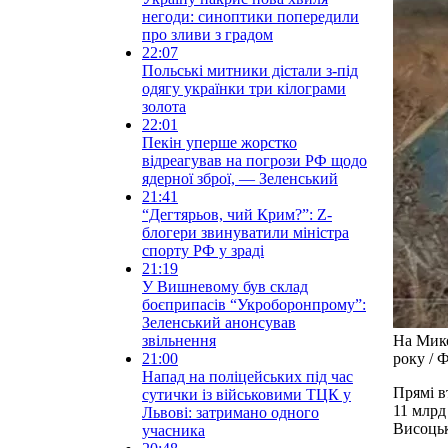
негоди: синоптики попередили
про зливи з градом
22:07
Польські митники дістали з-під
одягу українки три кілограми
золота
22:01
Пекін уперше жорстко
відреагував на погрози РФ щодо
ядерної зброї, — Зеленський
21:41
“Дегтярьов, чий Крим?”: Z-
блогери звинуватили міністра
спорту РФ у зраді
21:19
У Вишневому був склад
боєприпасів “Укроборонпрому”:
Зеленський анонсував
звільнення
На Мико
21:00
року / 
Напад на поліцейських під час
Прямі в
сутички із військовими ТЦК у
11 млрд
Львові: затримано одного
Висоць
учасника