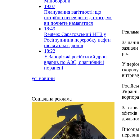
Міноборони
19:07
Планування вагітності: що
потрібно перевірити до того, як
ви почнете намагатися
18:49
Реклам
Reuters: Саратовський НПЗ у
Росії зупинив переробку нафти
За дани
після атаки дронів
зазнали
18:22
рік.
У Запоріжжі російський дрон
вдарив по АЗС, є загиблий і
У періо
поранені
скорочу
витриму
усі новини
Російсь
Україні
корпора
Соціальна реклама
За слов
збитків
діяльно
Висоцьк
перевищ