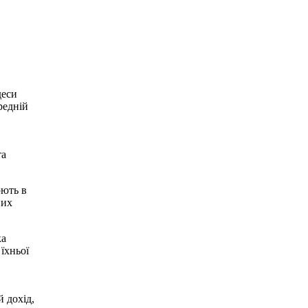
деси
редній
та
юють в
них
ка
їхньої
 дохід,