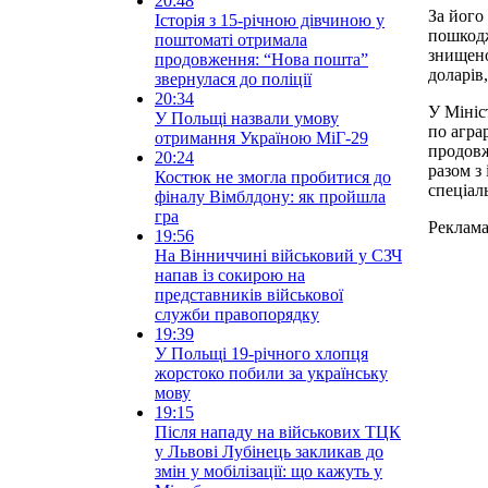
20:48
За його
Історія з 15-річною дівчиною у
пошкодж
поштоматі отримала
знищено
продовження: “Нова пошта”
доларів
звернулася до поліції
20:34
У Мініс
У Польщі назвали умову
по агра
отримання Україною МіГ-29
продовж
20:24
разом з
Костюк не змогла пробитися до
спеціал
фіналу Вімблдону: як пройшла
гра
Реклам
19:56
На Вінниччині військовий у СЗЧ
напав із сокирою на
представників військової
служби правопорядку
19:39
У Польщі 19-річного хлопця
жорстоко побили за українську
мову
19:15
Після нападу на військових ТЦК
у Львові Лубінець закликав до
змін у мобілізації: що кажуть у