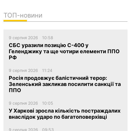
ТОП-новини
9 серпня 2026
10:58
СБС уразили позицію С-400 у
Геленджику та ще чотири елементи ППО
РФ
9 серпня 2026
11:24
Росія продовжує балістичний терор:
Зеленський закликав посилити санкції та
ППО
9 серпня 2026
10:05
У Харкові зросла кількість постраждалих
внаслідок ударо по багатоповерхівці
9 серпня 2026
09:53