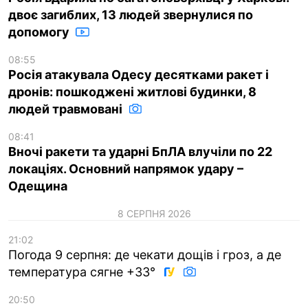
двоє загиблих, 13 людей звернулися по
допомогу
08:55
Росія атакувала Одесу десятками ракет і
дронів: пошкоджені житлові будинки, 8
людей травмовані
08:41
Вночі ракети та ударні БпЛА влучіли по 22
локаціях. Основний напрямок удару –
Одещина
8 СЕРПНЯ 2026
21:02
Погода 9 серпня: де чекати дощів і гроз, а де
температура сягне +33°
20:50