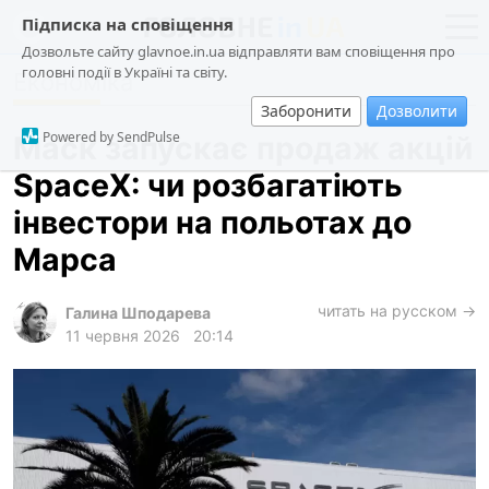
Підписка на сповіщення
Дозвольте сайту glavnoe.in.ua відправляти вам сповіщення про
головні події в Україні та світу.
Економіка
новини
політика
Заборонити
Дозволити
про проєкт
суспільство
Powered by SendPulse
Маск запускає продаж акцій
контакти
економіка
SpaceX: чи розбагатіють
події
інвестори на польотах до
кримінал
Марса
техно
читать на русском →
спорт
Галина Шподарева
11 червня 2026
20:14
лонгріди
харків
архів
gambling