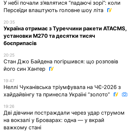
У небі почали з’являтися “падаючі зорі”: коли
Персеїди влаштують головне шоу літа
20:35
Україна отримає з Туреччини ракети ATACMS,
установки M270 та десятки тисяч
боєприпасів
20:25
Стан Джо Байдена погіршився: що розповів
його син Хантер
19:47
Неллі Чуканівська тріумфувала на ЧЄ-2026 з
хайдайвінгу та принесла Україні “золото”
19:26
Дві дівчини постраждали через удар струмом
на вокзалі у Броварах: одна — у вкрай
важкому стані