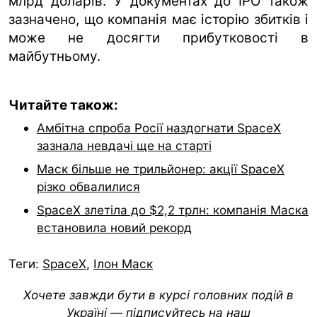
млрд доларів. У документах до IPO також
зазначено, що компанія має історію збитків і
може не досягти прибутковості в
майбутньому.
Читайте також:
Амбітна спроба Росії наздогнати SpaceX
зазнала невдачі ще на старті
Маск більше не трильйонер: акції SpaceX
різко обвалилися
SpaceX злетіла до $2,2 трлн: компанія Маска
встановила новий рекорд
Теги:
SpaceX
,
Ілон Маск
Хочете завжди бути в курсі головних подій в
Україні — підписуйтесь на наш