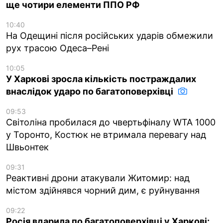
ще чотири елементи ППО РФ
10:40
На Одещині після російських ударів обмежили
рух трасою Одеса–Рені
10:05
У Харкові зросла кількість постраждалих
внаслідок ударо по багатоповерхівці
09:53
Світоліна пробилася до чвертьфіналу WTA 1000
у Торонто, Костюк не втримала перевагу над
Швьонтек
09:31
Реактивні дрони атакували Житомир: над
містом здійнявся чорний дим, є руйнування
09:22
Росія вдарила по багатоповерхівці у Харкові: