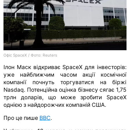
ua
ru
en
Офіс SpaceX / Фото: Reuters
Ілон Маск відкриває SpaceX для інвесторів:
уже найближчим часом акції космічної
компанії почнуть торгуватися на біржі
Nasdaq. Потенційна оцінка бізнесу сягає 1,75
трлн доларів, що може зробити SpaceX
однією з найдорожчих компаній США.
Про це пише
BBC
.