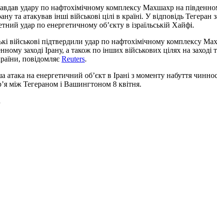
 завдав удару по нафтохімічному комплексу Махшахр на південн
рану та атакував інші військові цілі в країні. У відповідь Тегеран 
етний удар по енергетичному об’єкту в ізраїльській Хайфі.
ські військові підтвердили удар по нафтохімічному комплексу Ма
нному заході Ірану, а також по інших військових цілях на заході т
країни, повідомляє
Reuters
.
а атака на енергетичний об’єкт в Ірані з моменту набуття чиннос
’я між Тегераном і Вашингтоном 8 квітня.
а