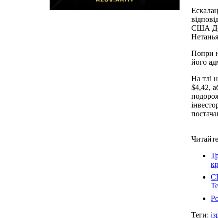
Ескалац
відповід
США Дон
Нетанья
Попри н
його ад
На тлі н
$4,42, 
подорож
інвесто
постача
Читайте
Тр
к
СШ
Те
Ро
Теги:
із