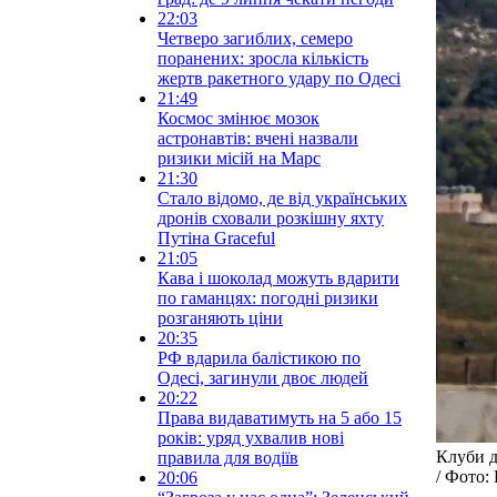
22:03
Четверо загиблих, семеро
поранених: зросла кількість
жертв ракетного удару по Одесі
21:49
Космос змінює мозок
астронавтів: вчені назвали
ризики місій на Марс
21:30
Стало відомо, де від українських
дронів сховали розкішну яхту
Путіна Graceful
21:05
Кава і шоколад можуть вдарити
по гаманцях: погодні ризики
розганяють ціни
20:35
РФ вдарила балістикою по
Одесі, загинули двоє людей
20:22
Права видаватимуть на 5 або 15
років: уряд ухвалив нові
Клуби д
правила для водіїв
/ Фото
20:06