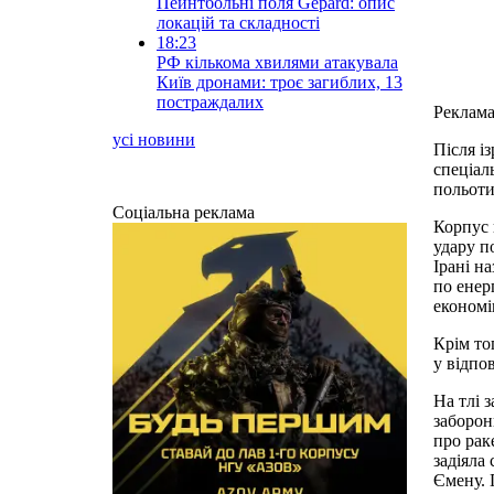
Пейнтбольні поля Gepard: опис
локацій та складності
18:23
РФ кількома хвилями атакувала
Київ дронами: троє загиблих, 13
постраждалих
Реклам
усі новини
Після і
спеціал
польоти
Соціальна реклама
Корпус 
удару п
Ірані н
по енер
економі
Крім то
у відпов
На тлі 
заборон
про рак
задіяла
Ємену. 