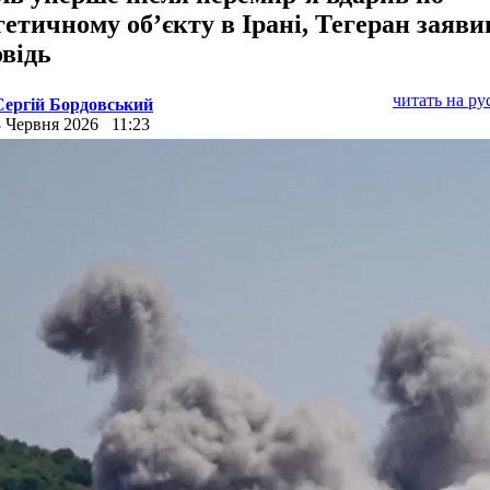
гетичному об’єкту в Ірані, Тегеран заяви
овідь
читать на р
Сергій Бордовський
8 Червня 2026
11:23