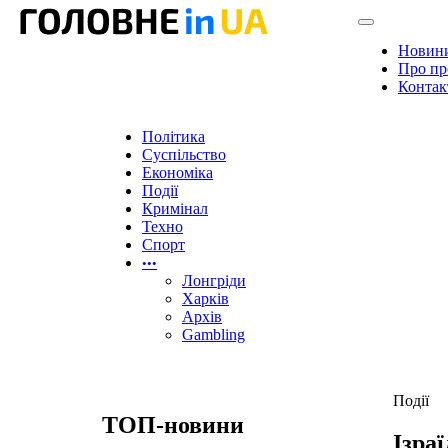
Новин
Про пр
Контак
Політика
Суспільство
Економіка
Події
Кримінал
Техно
Спорт
•••
Лонгріди
Харків
Архів
Gambling
Події
ТОП-новини
Ізра