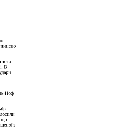
ію
зупинено
етного
і. В
 удари
ель-Ноф
мір
олосили
, що
щеної з