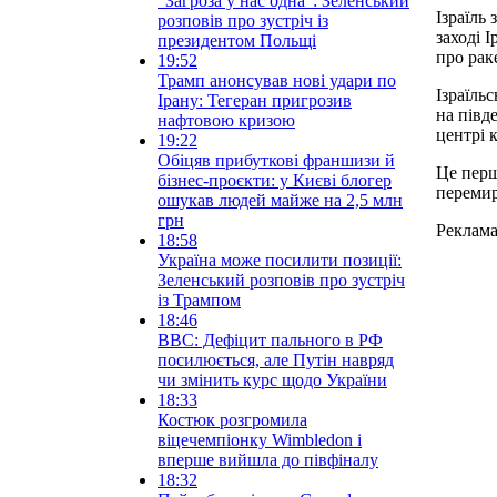
“Загроза у нас одна”: Зеленський
Ізраїль
розповів про зустріч із
заході І
президентом Польщі
про рак
19:52
Трамп анонсував нові удари по
Ізраїль
Ірану: Тегеран пригрозив
на півде
нафтовою кризою
центрі 
19:22
Обіцяв прибуткові франшизи й
Це перш
бізнес-проєкти: у Києві блогер
перемир
ошукав людей майже на 2,5 млн
грн
Реклам
18:58
Україна може посилити позиції:
Зеленський розповів про зустріч
із Трампом
18:46
BBC: Дефіцит пального в РФ
посилюється, але Путін навряд
чи змінить курс щодо України
18:33
Костюк розгромила
віцечемпіонку Wimbledon і
вперше вийшла до півфіналу
18:32