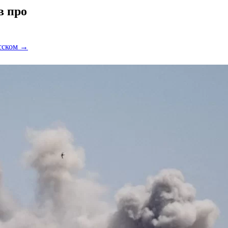
в про
усском →