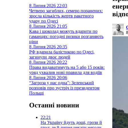
енер
8 Липня 2026
22:03
Четверо загиблих, семеро поранених:
відп
зросла кількість жертв ракетного
удару по Одесі
8 Липня 2026
21:05
Кава і шоколад можуть вдарити по
гаманцях: погодні ризики розганяють
ціни
8 Липня 2026
20:35
РФ вдарила балістикою по Одесі,
загинули двоє людей
8 Липня 2026
20:22
Права видаватимуть на 5 або 15 років:
уряд ухвалив нові правила для водіїв
8 Липня 2026
20:06
“Загроза у нас одна”: Зеленський
розповів про зустріч із президентом
Польщі
Останні новини
22:21
На Україну йдуть дощі, грози й
град: де 9 липня чекати негоди