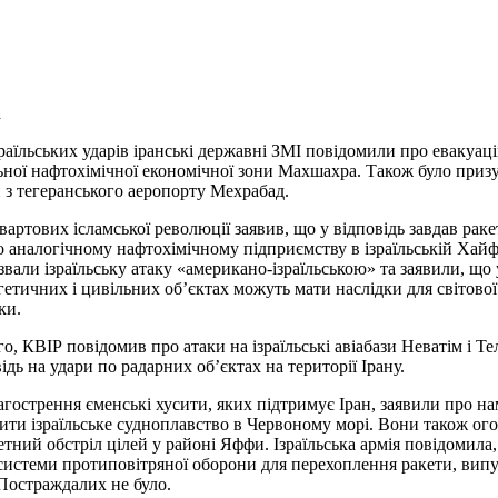
а
зраїльських ударів іранські державні ЗМІ повідомили про евакуац
ьної нафтохімічної економічної зони Махшахра. Також було при
 з тегеранського аеропорту Мехрабад.
вартових ісламської революції заявив, що у відповідь завдав рак
о аналогічному нафтохімічному підприємству в ізраїльській Хайф
азвали ізраїльську атаку «американо-ізраїльською» та заявили, що
гетичних і цивільних об’єктах можуть мати наслідки для світової
ки.
го, КВІР повідомив про атаки на ізраїльські авіабази Неватім і Т
ідь на удари по радарних об’єктах на території Ірану.
загострення єменські хусити, яких підтримує Іран, заявили про на
ити ізраїльське судноплавство в Червоному морі. Вони також ог
етний обстріл цілей у районі Яффи. Ізраїльська армія повідомила
 системи протиповітряної оборони для перехоплення ракети, випу
Постраждалих не було.