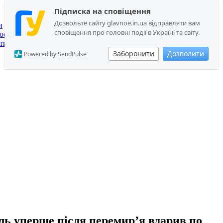
Підписка на сповіщення
Дозвольте сайту glavnoe.in.ua відправляти вам
и
сповіщення про головні події в Україні та світу.
оєкт
ти
Заборонити
Дозволити
Powered by SendPulse
їль уперше після перемир’я вдарив по