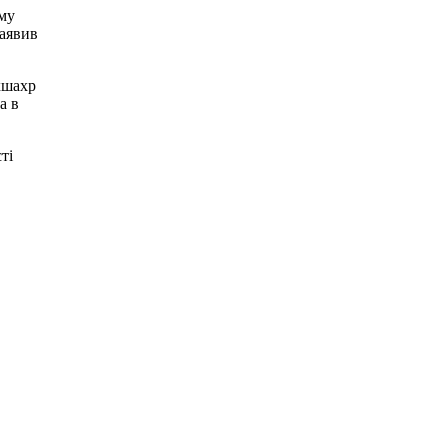
ому
заявив
хшахр
а в
ті