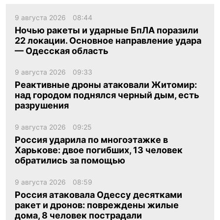
9 августа 2026
08:44
ua
ru
en
Ночью ракеты и ударные БпЛА поразили
22 локации. Основное направление удара
— Одесская область
9 августа 2026
09:33
Реактивные дроны атаковали Житомир:
над городом поднялся черный дым, есть
разрушения
9 августа 2026
09:25
Россия ударила по многоэтажке в
Харькове: двое погибших, 13 человек
обратились за помощью
9 августа 2026
08:59
Россия атаковала Одессу десятками
ракет и дронов: повреждены жилые
дома, 8 человек пострадали