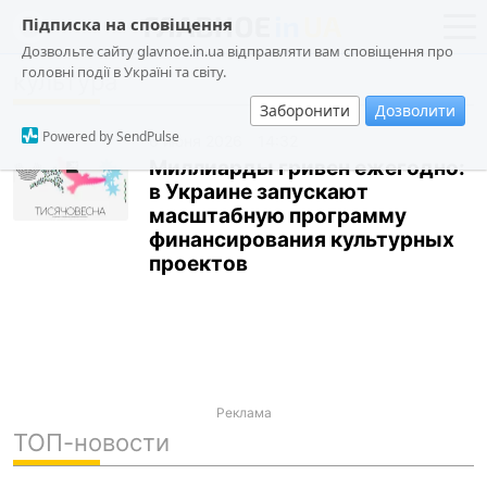
Підписка на сповіщення
Дозвольте сайту glavnoe.in.ua відправляти вам сповіщення про
головні події в Україні та світу.
культура
новости
политика
Заборонити
Дозволити
о проекте
общество
Powered by SendPulse
6 июня 2026
14:32
контакты
экономика
Миллиарды гривен ежегодно:
в Украине запускают
происшествия
масштабную программу
криминал
финансирования культурных
проектов
техно
спорт
лонгриды
харьков
Реклама
архив
ТОП-новости
gambling