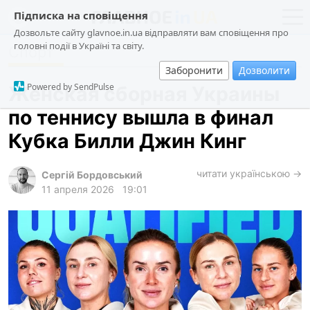
Підписка на сповіщення
Дозвольте сайту glavnoe.in.ua відправляти вам сповіщення про
головні події в Україні та світу.
Спорт
новости
политика
Заборонити
Дозволити
о проекте
общество
Powered by SendPulse
Женская сборная Украины
контакты
экономика
по теннису вышла в финал
происшествия
Кубка Билли Джин Кинг
криминал
техно
читати українською →
Сергій Бордовський
11 апреля 2026
19:01
спорт
лонгриды
харьков
архив
gambling