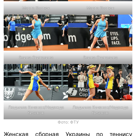
Марта Костюк
Марта Костюк
Элина Свитолина
Элина Свитолина
Людмила Киченок/Надежда
Людмила Киченок/Надежда
Киченок
Киченок
Фото: ФТУ
Женская сборная Украины по теннису