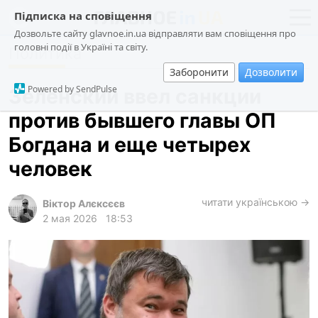
Підписка на сповіщення
Дозвольте сайту glavnoe.in.ua відправляти вам сповіщення про
головні події в Україні та світу.
Политика
новости
политика
Заборонити
Дозволити
о проекте
общество
Powered by SendPulse
Зеленский ввел санкции
контакты
экономика
против бывшего главы ОП
происшествия
Богдана и еще четырех
криминал
человек
техно
читати українською →
спорт
Віктор Алєксєєв
2 мая 2026
18:53
лонгриды
харьков
архив
gambling