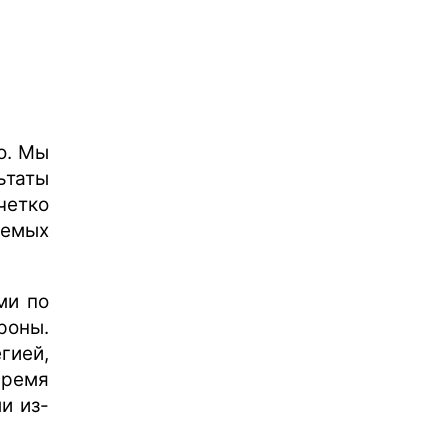
о. Мы
ьтаты
четко
аемых
ми по
роны.
гией,
ремя
и из-