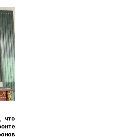
, что
ронте
ронов