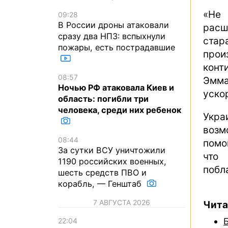
«Не 
09:28
В России дроны атаковали
рас
сразу два НПЗ: вспыхнули
ста
пожары, есть пострадавшие
прои
конт
08:57
Эмма
Ночью РФ атаковала Киев и
уско
область: погибли три
человека, среди них ребенок
Укра
возм
08:44
помо
За сутки ВСУ уничтожили
что
1190 российских военных,
побл
шесть средств ПВО и
корабль, — Генштаб
7 АВГУСТА 2026
Чита
22:04