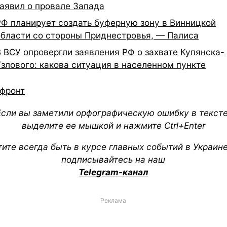
заявил о провале Запада
РФ планирует создать буферную зону в Винницкой
области со стороны Приднестровья, — Палиса
В ВСУ опровергли заявления РФ о захвате Купянска-
Узлового: какова ситуация в населенном пункте
фронт
Если вы заметили орфографическую ошибку в тексте
выделите ее мышкой и нажмите Ctrl+Enter
тите всегда быть в курсе главных событий в Украин
подписывайтесь на наш
Telegram-канал
Реклама