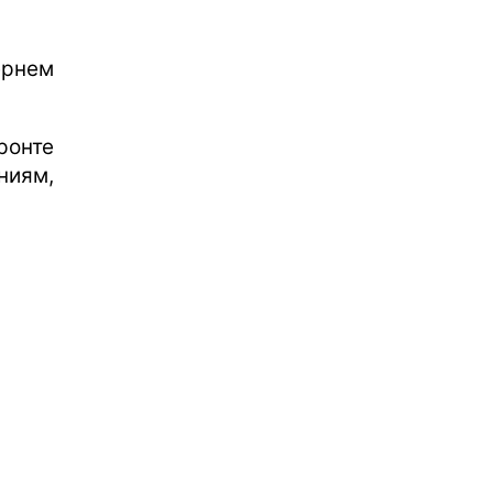
рнем
ронте
ниям,