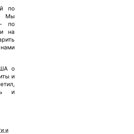
ой по
. Мы
— по
ки на
арить
 нами
США о
иты и
етил,
ть и
и и