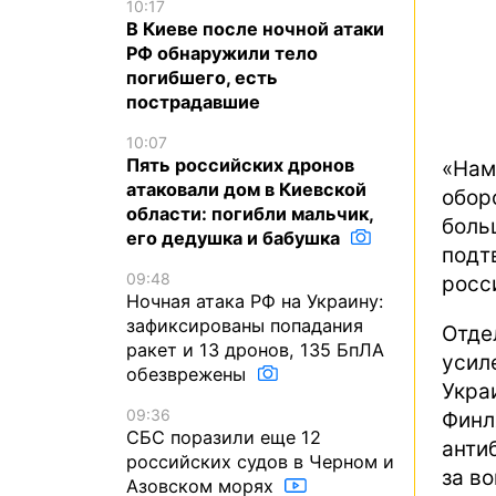
10:17
В Киеве после ночной атаки
РФ обнаружили тело
погибшего, есть
пострадавшие
10:07
Пять российских дронов
«Нам
атаковали дом в Киевской
обор
области: погибли мальчик,
боль
его дедушка и бабушка
подт
09:48
росс
Ночная атака РФ на Украину:
зафиксированы попадания
Отде
ракет и 13 дронов, 135 БпЛА
усил
обезврежены
Укра
09:36
Фин
СБС поразили еще 12
анти
российских судов в Черном и
за в
Азовском морях