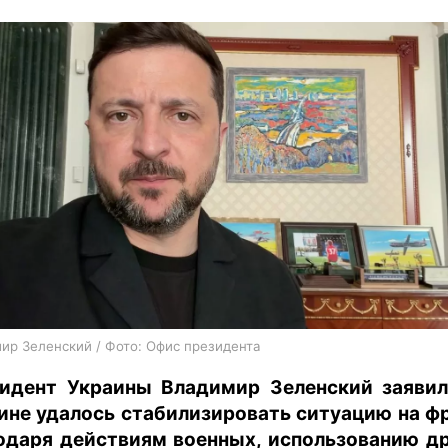
харьков
архив
gambling
ир Зеленский / Фото: Офис президента
идент Украины Владимир Зеленский заявил
ине удалось стабилизировать ситуацию на ф
одаря действиям военных, использованию д