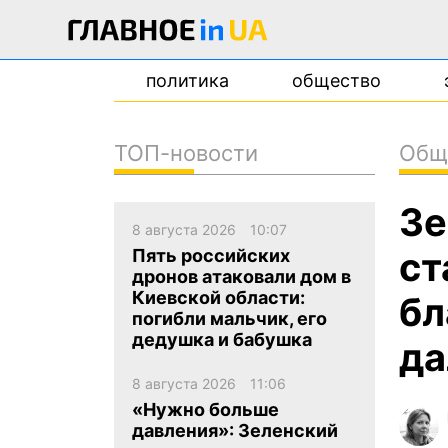
политика
общество
ТОП-новости
Общ
новости
Зе
о проекте
8 августа 2026
10:07
контакты
ст
Пять российских
дронов атаковали дом в
Киевской области:
бл
погибли мальчик, его
дедушка и бабушка
да
8 августа 2026
11:06
«Нужно больше
давления»: Зеленский