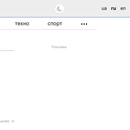
ua
ru
en
техно
спорт
•••
Реклама
ською →