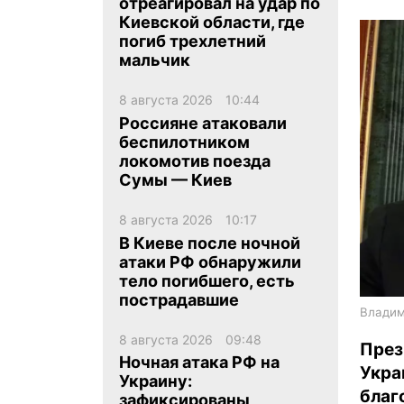
отреагировал на удар по
Киевской области, где
погиб трехлетний
мальчик
8 августа 2026
10:44
Россияне атаковали
ua
ru
en
беспилотником
локомотив поезда
Сумы — Киев
8 августа 2026
10:17
В Киеве после ночной
атаки РФ обнаружили
тело погибшего, есть
пострадавшие
Владим
8 августа 2026
09:48
През
Ночная атака РФ на
Укра
Украину:
благ
зафиксированы