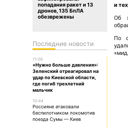
и те
попадания ракет и 13
дронов, 135 БпЛА
обезврежены
Об 
обра
По с
Последние новости
удал
«мид
11:06
«Нужно больше давления»:
Зеленский отреагировал на
удар по Киевской области,
где погиб трехлетний
мальчик
10:44
Россияне атаковали
беспилотником локомотив
поезда Сумы — Киев