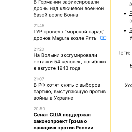
В Германии зафиксировали
дроны над ключевой военной
базой возле Бонна
21:45
ГУР провело “морской парад”
дронов Magura возле Ялты
21:20
Теги:
На Волыни эксгумировали
останки 54 человек, погибших
в августе 1943 года
21:07
В РФ хотят снять с выборов
Хо
партию, выступающую против
войны в Украине
20:50
Сенат США поддержал
законопроект Грэма о
санкциях против России