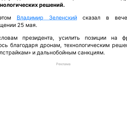
хнологических решений.
этом
Владимир Зеленский
сказал в вече
щении 25 мая.
ловам президента, усилить позиции на ф
ось благодаря дронам, технологическим реше
лстрайкам» и дальнобойным санкциям.
Реклама