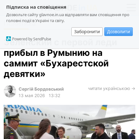
Підписка на сповіщення
Дозвольте сайту glavnoe.in.ua відправляти вам сповіщення про
головні події в Україні та світу.
Политика
новости
политика
Заборонити
Дозволити
о проекте
общество
Powered by SendPulse
Зеленский с первой леди
контакты
экономика
прибыл в Румынию на
происшествия
саммит «Бухарестской
криминал
девятки»
техно
читати українською →
спорт
Сергій Бордовський
13 мая 2026
13:32
лонгриды
харьков
архив
gambling