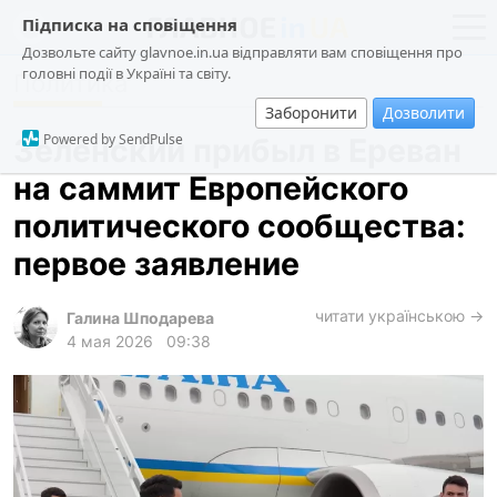
Підписка на сповіщення
Дозвольте сайту glavnoe.in.ua відправляти вам сповіщення про
головні події в Україні та світу.
Политика
новости
политика
Заборонити
Дозволити
о проекте
общество
Powered by SendPulse
Зеленский прибыл в Ереван
контакты
экономика
на саммит Европейского
происшествия
политического сообщества:
криминал
первое заявление
техно
читати українською →
спорт
Галина Шподарева
4 мая 2026
09:38
лонгриды
харьков
архив
gambling