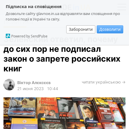
Підписка на сповіщення
Дозвольте сайту glavnoe.in.ua відправляти вам сповіщення про
головні події в Україні та світу.
Политика
новости
политика
Заборонити
Дозволити
о проекте
общество
Powered by SendPulse
Зеленский ответил, почему
контакты
экономика
до сих пор не подписал
происшествия
закон о запрете российских
криминал
книг
техно
читати українською →
спорт
Віктор Алєксєєв
21 июня 2023
10:44
лонгриды
харьков
архив
gambling